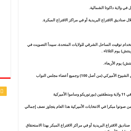
ي ولاية داكوتا الشمالية.
بر 6 مناطق زمنية. وباستخدام توقيت الساحل الشرقي للولايات المتحدة، سيبدأ التصويت في
كما يصوت الناخبون أيضا لاختيار 34 عضوا بمجلس الشيوخ الأميركي (من أصل 100) وجميع أعضاء مجلس النواب
ميركية
صوتوا مبكرا في الانتخابات الأميركية هذا العام يتجاوز نصف إجمالي
من خلال صناديق الاقتراع البريدية أو في مراكز الاقتراع المبكر بهذا الاستحقاق