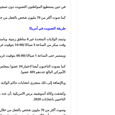
في حين يستطيع المواطنون التصويت دون تسجيل ف
كما صوت أكثر من 70 مليون شخص بالفعل من خلال صناديق الاقتراع البريدية أو في مراكز الاقتراع المبكرة.
طريقة التصويت في أمريكا
وتمتد الولايات المتحدة ع
وقت مبكر من الساعة 5 صباحًا (10:00 بتوقيت غرينتش) يوم الثلاثاء .
ويستمر حتى الساعة 1 صباحًا (06:00 بتوقيت غرينتش) يوم الأربعاء.
الأميركي البالغ عددهم 435 عضوا.
وبالإضافة إلى ذلك ستجرى انتخابات حاكم الولاية في 11 ولاية ومنطقتين (بورتوريكو وساموا الأ
وكشفت وكالة أسوشيتد برس الامريكية ،أن عدد من 
الناخبين بانتخابات 2020.
وصوت أكثر من 70 مليون شخص بالفعل 