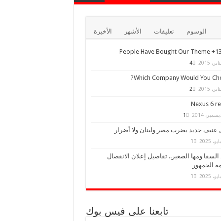
الوسوم
تعليقات
الأشهر
الأخيرة
13,000+ Peo
4
Which Company Would You Cho
2
Nexus 6 r
1
 عنيف جديد يضرب مصر ولبنان ولا أضرار
1
السقا ومها الصغير.. تفاصيل إعلان الانفصال
ة الجمهور
1
تابعنا على فيس بوك