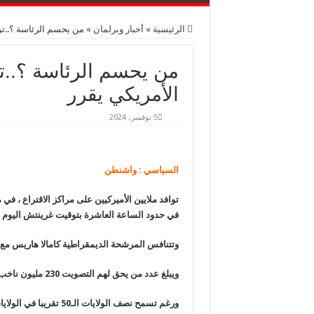
الرئيسية
»
أخبار وبرلمان
»
من يحسم الرئاسة ؟..تر
من يحسم الرئاسة ؟..ت
الأمريكي يقرر
5 نوفمبر، 2024
السياسي : واشنطن
توافد ملايين الأميركيين على مراكز الاقتراع ، في 
في حدود الساعة العاشرة بتوقيت غرينتش اليوم الث
وتتنافس المرشحة الديمقراطية كامالا هاريس مع 
ويبلغ عدد من يحق لهم التصويت 230 مليون ناخب، ولكن نحو 160 مليونا منهم فقط مسجلون
ورغم تسمح نصف الولايات الـ50 تقريبا في الولايات المتحدة بالتسجيل في يوم الانتخابات.