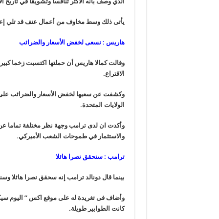
الذي وصف بأنه الأكثر تنافسا وتشويقا في تاريخ الا
يأتى ذلك وسط مخاوف من أعمال عنف قد تلي إعلا
هاريس : نسعى لخفض الأسعار والضرائب
وقالت كمالا هاريس أن حملتها اكتسبت زخما كبيرا
الاقتراع.
وكشفت عن سعيها لخفض الأسعار والضرائب على ا
الولايات المتحدة.
وأكدت ان لدى ترامب وجهة نظر مختلفة تماما عن
والاستثمار في طموحات الشعب الأميركي.
ترامب : سنحقق نصرا هائلا
بينما قال دونالد ترامب إنه سحقق نصرا هائلا وس
وأضاف فى تغريدة له على موقع اكس ” اليوم سيكون 
كانت الطوابير طويلة.