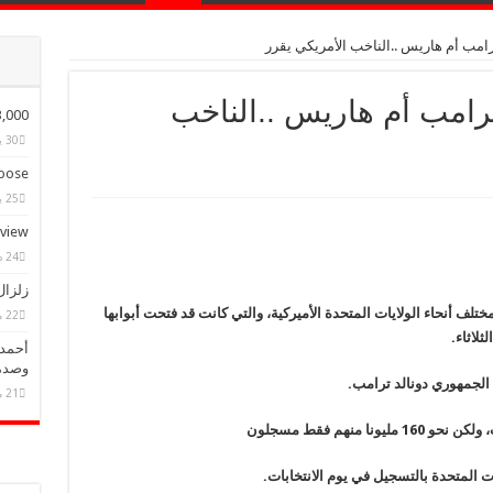
امب أم هاريس ..الناخب الأمريكي يقرر
رامب أم هاريس ..الناخب
ple Have Bought Our Theme
30 يناير، 2015
ose?
25 يناير، 2015
eview
24 ديسمبر، 2014
زلزال
مختلف أنحاء الولايات المتحدة الأميركية، والتي كانت قد فتحت أبوابها
22 مايو، 2025
لاثاء.
أحمد 
وصدم
الجمهوري دونالد ترامب.
21 مايو، 2025