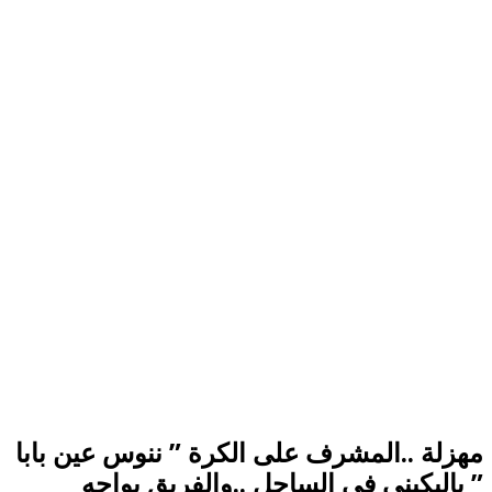
مهزلة ..المشرف على الكرة ” ننوس عين بابا
” بالبكينى فى الساحل ..والفريق يواجه