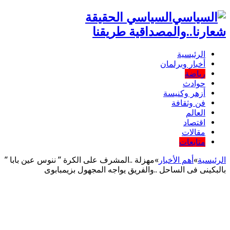
السياسي الحقيقة
شعارنا..والمصداقية طريقنا
الرئيسية
أخبار وبرلمان
رياضة
حوادث
أزهر وكنيسة
فن وثقافة
العالم
اقتصاد
مقالات
متابعات
الرئيسية
»
أهم اﻷخبار
»
مهزلة ..المشرف على الكرة ” ننوس عين بابا ”
بالبكينى فى الساحل ..والفريق يواجه المجهول بزيمبابوى