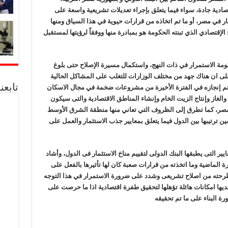
ادية جادة، سواء فيما يتعلق بإجراء تعديلات تشريعية واسعة على
ار في مصر، أو ما تم اتخاذه من قرارات حيوية في هذا السياق ومنها
لإقتصادي الذي تبنته الحكومة هو بمبادرة منها ووفقاً لرؤيتها لمستقبل
ومة الاستمرار في ذات النهج، واستكمال مسيرة الإصلاح حتى بلوغ
على ان هناك جهد من مختلف الوزارات للتغلب على المشاكل الحالية
تابعن
 تم إنجازه في الفترة الأخيرة من مشروعات ضخمة في مجال الاسكان
غاز وإنتاج الزيت الخام وإنشاء المناطق الاقتصادية والتى سيكون
 مصر، كما تطرق إلى الظروف التي تعاني منها منطقة الشرق الأوسط
 ترتيبها بين الدول فيما يتعلق بمعايير جذب الاستثمار والعمل على
ر التى يطبقها البنك الدولى لتقييم مناخ الاستثمار فى الدول، وأشاد
ة الماضية وما اتخذته من قرارات صعبة كان لها تأثيرها بالفعل على
 طرحته من اصلاح تشريعى وشدد على ضرورة الاستمرار في هذا التوجه
ها امكانات هائلة تؤهلها لتحقيق طفرة اقتصادية اذا ما حرصت على
رة البناء على ما تم تحقيقه