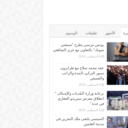
يرة
الأشهر
تعليقات
الوسوم
يونس مرسي يطرح “سمعني
صوتك” بالتعاون مع عزيز الشافعي
6 أغسطس، 2026
عقد محمد صلاح مع طرابزون
سبور التركي..المدة والراتب
والقميص
6 أغسطس، 2026
برعاية وزارة البلديات والإسكان ”
انطلاق معرض سيريدو العقاري
في جدة “
6 أغسطس، 2026
السيسي يلتقى ملك البحرين فى
مدينة العلمين