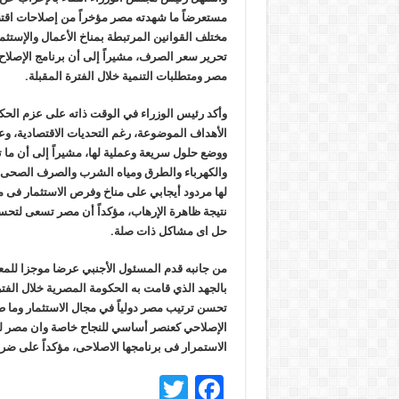
مستعرضاً ما شهدته مصر مؤخراً من إصلاحات اقتص
مختلف القوانين المرتبطة بمناخ الأعمال والإستثم
تحرير سعر الصرف، مشيراً إلى أن برنامج الإصلاح ا
مصر ومتطلبات التنمية خلال الفترة المقبلة.
وأكد رئيس الوزراء في الوقت ذاته على عزم الحك
الأهداف الموضوعة، رغم التحديات الاقتصادية، و
ووضع حلول سريعة وعملية لها، مشيراً إلى أن ما
والكهرباء والطرق ومياه الشرب والصرف الصحى وال
لها مردود أيجابي على مناخ وفرص الاستثمار فى
نتيجة ظاهرة الإرهاب، مؤكداً أن مصر تسعى لتحسين
حل اى مشاكل ذات صلة.
من جانبه قدم المسئول الأجنبي عرضا موجزا للمعايي
بالجهد الذي قامت به الحكومة المصرية خلال الفتر
تحسن ترتيب مصر دولياً في مجال الاستثمار وما
الإصلاحي كعنصر أساسي للنجاح خاصة وان مصر لدي
الاستمرار فى برنامجها الاصلاحى، مؤكداً على ضرو
T
F