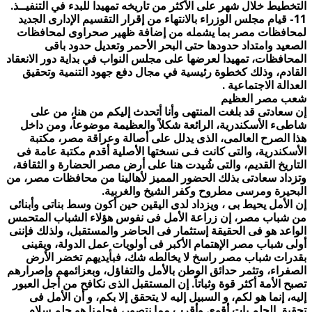
التخطيط خلال شهر على الأكثر من تاريخه تمهيدا للبدء في التنفيــذ.
11- قيام مجلس الوزراء بالانتهاء من إقرار التقسيم الإدارى الجديد
لمحافظات مصر بما يشمله من إضافة ظهير صحراوى لمحافظات
الصعيد وامتداد حدودها حتى البحر الأحمر وتعديل حدود باقى
المحافظات، تمهيدا لعرضها على مجلس النواب في بداية دور الانعقاد
القادم، وذلك كخطوة رئيسية في مجال دفع جهود التنمية وتحقيق
العدالة الاجتماعية .
شعب مصر العظيم
إن سعادتى قد بلغت المنتهى وأنا أتحدث إليكم من هنا، من على
شاطىء الأسكندرية، الرائعة شكلاً والعظيمة موضوعاً، ومن داخل
هذا الصرح العالمى، الذى يدلل على أصالة وعراقة مصر، مكتبة
الأسكندرية، والتى كانت فـى نسختها الأصلية أقدم مكتبة عامة فى
التاريخ القديم، والتى شُيدت هنا على أرض مصر الحضارة و الثقافة،
وتزداد سعادتى بذلك الحضور المميز لأهالينا من محافظات مصر، من
البحيرة ومرسى مطروح وكفر الشيخ والغربية.
إن الأمل يحيط بى ، ويزداد لدى اليقين حين أكون وسط بناتى وأبنائى
من شباب مصر، إن زراعة الأمل فى نفوس هؤلاء الشباب المتحمس
الواعد هو فى الحقيقة إستثمار فى الحاضر والمستقبل، ولذلك فإننى
أولى شباب مصر الإهتمام الأكبر فى أولويات عمل الدولة، ويقينى
بقدرات شباب مصر راسخ لا يخالطه شك، فبأيديهم تخضر الأرض
الصفراء، وتثمر حدائق الوطن بالأمل والتفاؤل، وبعزائمهم وإصرارهم
تصبح الأمة أكثر قوة وثباتاً. إن المستقبل الذى نكافح من أجل العبور
إليه، إنما هو لكم، و السبيل إليه لا يتحقق إلا بكم، و أن الأمل فى
تحقيق الحلم بات أقوى وأقرب مما نتصور، فحلمنا هو حلم سلام