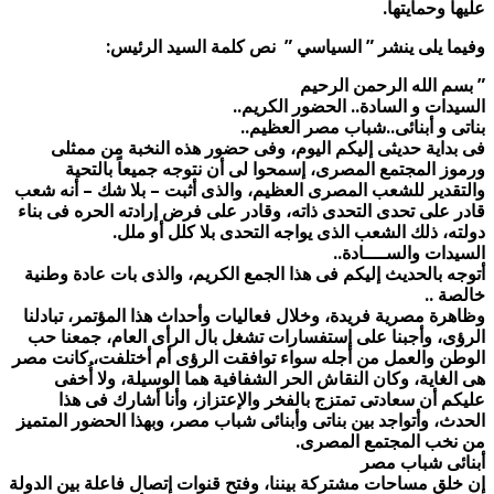
عليها وحمايتها.
وفيما يلى ينشر ” السياسي ” نص كلمة السيد الرئيس:
” بسم الله الرحمن الرحيم
السيدات و السادة.. الحضور الكريم..
بناتى و أبنائى..شباب مصر العظيم..
فى بداية حديثى إليكم اليوم، وفى حضور هذه النخبة من ممثلى
ورموز المجتمع المصرى، إسمحوا لى أن نتوجه جميعاً بالتحية
والتقدير للشعب المصرى العظيم، والذى أثبت – بلا شك – أنه شعب
قادر على تحدى التحدى ذاته، وقادر على فرض إرادته الحره فى بناء
دولته، ذلك الشعب الذى يواجه التحدى بلا كلل أو ملل.
السيدات والســــادة..
أتوجه بالحديث إليكم فى هذا الجمع الكريم، والذى بات عادة وطنية
خالصة ..
وظاهرة مصرية فريدة، وخلال فعاليات وأحداث هذا المؤتمر، تبادلنا
الرؤى، وأجبنا على إستفسارات تشغل بال الرأى العام، جمعنا حب
الوطن والعمل من أجله سواء توافقت الرؤى أم أختلفت، كانت مصر
هى الغاية، وكان النقاش الحر الشفافية هما الوسيلة، ولا أُخفى
عليكم أن سعادتى تمتزج بالفخر والإعتزاز، وأنا أشارك فى هذا
الحدث، وأتواجد بين بناتى وأبنائى شباب مصر، وبهذا الحضور المتميز
من نخب المجتمع المصرى.
أبنائى شباب مصر
إن خلق مساحات مشتركة بيننا، وفتح قنوات إتصال فاعلة بين الدولة