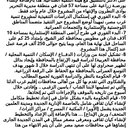
على الأكثر بالتنسيق مع هيئة التنمية الصناعية. هذا بالإضافة لإنشاء
بورصـة زراعية على مساحة 57 فدان في منطقة مديرية التحرير
بوادى النطرون والإنتهاء من المشروع خلال عام واحد فقط.
6- البدء الفوري في إستكمال الدراسات التنفيذية لمشروع تنمية
غرب مصر، تمهيداً لوضع المشروع حيز التنفيذ متضمناً المناطق
اللوجستية والإستثمارية والتجمعات العمرانية.
7- البدء الفوري في طرح أراضى المنطقة الإستثمارية بمساحة 10
آلاف فدان في مطوبس بمحافظة كفر الشيخ، بإمتداد 25 كم على
الساحل قبل نهاية هذا العام، وبما يتيح حوالى 250 ألف فرصة عمل
عند إكتمال هذا المشروع.
8- تشكيل لجنة من وزارات ( الدفــاع / الإسكان / التنمية المحلية /
محافظة الغربية) لدراسة قيود الإرتفاع بالمحافظة وإيجاد بدائل
لظهير صحراوى لها على أن تنتهى الدراسة خلال 3 شهور بهدف
التوسع العمرانى بالمحافظة مع الحفاظ على الرقعة الزراعية.
9- قيام الحكومة بالنظر والدراسة الفورية لجميع المطالب
والشكاوى التي تقدم بها كل من أهالى محافظات إقليم غرب الدلتا
والتي تم تسليمها لابننا الشاب / ياسين الزغبـى .. وإفادتى خلال
أسبوع من تاريخه بالموقف والإجراءات التي تم إتخاذها.
10- قيام الحكومة بالبدء بشكل عاجل في إعداد تخطيط متكامل
لإنشاء كيان ثقافى شامل بالعاصمة الإدارية الجديدة ومدينة العلمين
الجديدة يشمل [الأوبرا / المكتبة / المسرح / مراكز التراث/
المتحف/ ورش الإبداع] … هذا بالإضافة إلى الإعداد والتخطيط
لإنشاء كيان ثقافى ومعرفى مصغر مماثل في المدن الجديدة الجارى
إنشاؤها في محافظات صعيد مصر على أن يتم الانتهاء من هذا