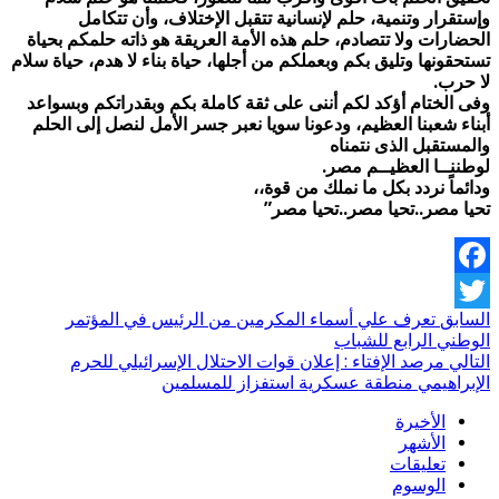
وإستقرار وتنمية، حلم لإنسانية تتقبل الإختلاف، وأن تتكامل
الحضارات ولا تتصادم، حلم هذه الأمة العريقة هو ذاته حلمكم بحياة
تستحقونها وتليق بكم وبعملكم من أجلها، حياة بناء لا هدم، حياة سلام
لا حرب.
وفى الختام أؤكد لكم أننى على ثقة كاملة بكم وبقدراتكم وبسواعد
أبناء شعبنا العظيم، ودعونا سويا نعبر جسر الأمل لنصل إلى الحلم
والمستقبل الذى نتمناه
لوطننــا العظيــم مصر.
ودائماً نردد بكل ما نملك من قوة،،
تحيا مصر..تحيا مصر..تحيا مصر”
Facebook
السابق
تعرف علي أسماء المكرمين من الرئيس في المؤتمر
Twitter
الوطني الرابع للشباب
التالي
مرصد الإفتاء : إعلان قوات الاحتلال الإسرائيلي للحرم
الإبراهيمي منطقة عسكرية استفزاز للمسلمين
الأخيرة
الأشهر
تعليقات
الوسوم