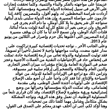
عزيمتنا على مواجهته بالفكر والبناء والتنمية، وكلما تحققت إنجازات
على الأرض فى سبيل إستعادة الدولة المصرية ومؤسساتها، كلما
أزدادت شراسة المخططين له، ولهم أقول، وللمصريين كافة، إننا
عازمون على مواصلة المسيرة، وإن هذه الدولة ستُبنى بأيدى أبنائها،
سنواجه كل شر يحيق بنا بلا كلل أوملل، ما دام الدم يجرى فى
العروق، ولن نرضى بغير أن نقتلع كل أيد آثمة تلوثت بدماء أبنائنا،
فلذات أكباد الوطن، ولن نسمح لأحد أياً ما كان أن يوقف مسيرة
إرادة المصريين التى أعلنوها بكل حزم وإصرار فى الثلاثين من يونيو
عام 2013.
وعلى الجانب الأخر .. نواجه تحديات إقتصادية كبيرة تراكمت على
مدار عقود مضت، وباتت مواجهتها واجبة لا تحتمل تأخيراً أو تسويفاً،
فقد توليت المسئولية والدولة تعانى من أزمة إقتصادية حادة، تمثلت
فى إنخفاض حاد فى الإحتياطيات النقدية من العملات الأجنبية وعجز
ضخم فى الموازنة العامة وإرتفاع مؤشرات ميزان العجز التجارى
والدين العام والبطالة والتضخم إلى إرقام سلبية غير مسبوقة،
وتزامن ذلك مع تراجع فى الإيرادات العامة للدولة، من عوائد
السياحة والإنتاج، لذا فقد كان واجباً على أن أضع ملف الإصلاح
الإقتصادى على أولويات أجندة العمل الوطنى، وفى مقدمة
إهتماماتى، وقد تمكنت الدولة بمؤسساتها وخبرائها من وضع
إستراتيجية ورؤية متطورة لإصلاح الإقتصاد، وقد كان قرارى نابعاً من
المسئولية الوطنية، أن نعمل وفق هذه الرؤية، ونواجه المشكلة
بشكل متكامل وشامل مهما كلفنا ذلك من تضحيات.
وهنا أؤكد لكم، أننى لن أخلف عهدى معكم على الصدق فى القول،