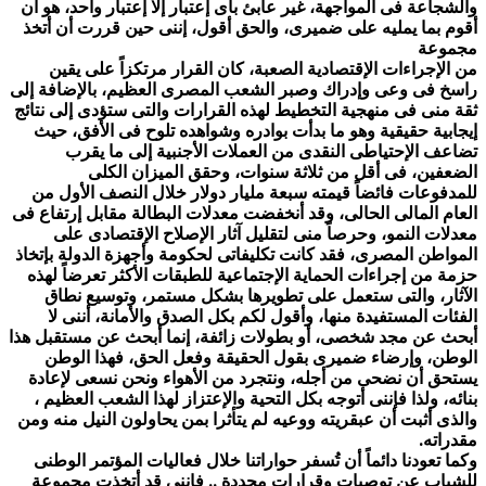
والشجاعة فى المواجهة، غير عابئ بأى إعتبار إلا إعتبار واحد، هو أن
أقوم بما يمليه على ضميرى، والحق أقول، إننى حين قررت أن أتخذ
مجموعة
من الإجراءات الإقتصادية الصعبة، كان القرار مرتكزاً على يقين
راسخ فى وعى وإدراك وصبر الشعب المصرى العظيم، بالإضافة إلى
ثقة منى فى منهجية التخطيط لهذه القرارات والتى ستؤدى إلى نتائج
إيجابية حقيقية وهو ما بدأت بوادره وشواهده تلوح فى الأفق، حيث
تضاعف الإحتياطى النقدى من العملات الأجنبية إلى ما يقرب
الضعفين، فى أقل من ثلاثة سنوات، وحقق الميزان الكلى
للمدفوعات فائضاً قيمته سبعة مليار دولار خلال النصف الأول من
العام المالى الحالى، وقد أنخفضت معدلات البطالة مقابل إرتفاع فى
معدلات النمو، وحرصاً منى لتقليل آثار الإصلاح الإقتصادى على
المواطن المصرى، فقد كانت تكليفاتى لحكومة وأجهزة الدولة بإتخاذ
حزمة من إجراءات الحماية الإجتماعية للطبقات الأكثر تعرضاً لهذه
الآثار، والتى ستعمل على تطويرها بشكل مستمر، وتوسيع نطاق
الفئات المستفيدة منها، وأقول لكم بكل الصدق والأمانة، أننى لا
أبحث عن مجد شخصى، أو بطولات زائفة، إنما أبحث عن مستقبل هذا
الوطن، وإرضاء ضميرى بقول الحقيقة وفعل الحق، فهذا الوطن
يستحق أن نضحى من أجله، ونتجرد من الأهواء ونحن نسعى لإعادة
بنائه، ولذا فإننى أتوجه بكل التحية والإعتزاز لهذا الشعب العظيم ،
والذى أثبت أن عبقريته ووعيه لم يتأثرا بمن يحاولون النيل منه ومن
مقدراته.
وكما تعودنا دائماً أن تُسفر حواراتنا خلال فعاليات المؤتمر الوطنى
للشباب عن توصيات وقرارات محددة .. فإننى قد أتخذت مجموعة