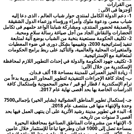
من القرارات
أوُجزها فى الآتى :
1- دعم الدولة الكامل لمنتدى حوار شباب العالم ، الذى دعا إليه
شباب مصر، ودعوة ملوك وأمراء ورؤساء وزعماء الدول الشقيقة
والصديقة لحضور المنتدى، ومشاركة شبابنا الواعد حلمهم فى تكامل
الحضارات والنقاش الجاد من أجل صياغة رسالة سلام ومحبة.
2- تكليف الحكومة مستعينة بنخبة من الشباب بوضع آلية لمتابعة
تنفيذ إستراتيجية 2030، وتقييمها بشكل دورى في ضوء المعطيات
والمتغيرات المحلية والعالمية، والتأكيد على ربط برامج الحكومات
لمتعاقبة مع الإستراتيجية.
3- تكثيف جهود الحكومة والدولة في إحداث التطوير اللازم لمحافظة
الإسكندرية من خلال الآتى:
أ‌- زيادة الحيز العمرانى للمدينة بمساحة 18 ألف فـدان.
ب‌- إتخاذ كافة الإجراءات التنفيذية لتطوير المحاور المرورية بدءاً من
ترام الإسكندرية / قطار أبو قير / محور المحمودية وإستكمال كافة
الدراسات الخاصة بها بحد أقصى نهاية عام 2017.
جـ- إستكمال تطوير المناطق العشوائية (بشاير الخير) بإجمالى7500
وحدة والإنتهاء منها فى منتصف عام 2018.
4- البدء في تطوير مدينة رشيد الأثرية على أن ينتهى العمل فيها بحد
أقصى 3 سنوات من تاريخه.
5- الإنتهاء من مشروعات المناطق الصناعية بمحافظة البحيرة
بمساحة تصل إلى 1000 فدان وطرحها تباعاً للإستثمار خلال عامين