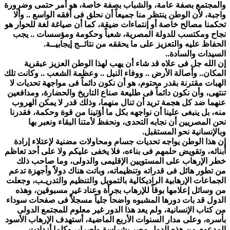
والمجتمع بصفة عامة، والشباب بصفة خاصة، هو أمر حتمى وضرورة
واجبة، لأن الوطن ينتظر منا جميعاً أن نحلق فى أفقه الواسع .. وألا
تحكمنا مصالح خاصة أو إنتماءات ضيقة، كما أن صياغة لغة للحوار هو
نجاح ومكتسب للدولة المصرية، شعباً وحكومة ومؤسسات .. يجب
الحفاظ عليه والتعزيز على ما يحققه من نتائــج إيجابيــة.
السيدات والسادة..
إن الله جل فى علاه قد شاء أن يهب لهذا الوطن العزيز عبقرية
المكان.. وأصالة الأرض .. ووفاء النيل .. وعظمة الشعب .. وكانت تلك
الهبات مقترنة بقدر محتوم، هو أن نكون دائماً فى مواجهة تحديات لا
تنتهى، وأن نكون دائماً فى طليعة صناع التاريخ والحضارة، ومدافعين
عنهما ضد كل هجمة تريد أن تنال منهما، وذلك قدر لا يمكن الهروب
منه، بل ينبغى علينا أن نواجهه بكل ما أؤتينا من قوة وحكمة، فقدرنا
نحن المصريين أن نجابه التحدى، ونحفظ لأمتنا البقاء ونعبر بها
وبالإنسانية نحو المستقبل.
إن هذا الوطن يواجه تحديات جسام ومحاولات مضنية لإعتلاء إرادة
أبنائه، وتقويض حلمهم فى بناءه، فلا يخفى عليكم ولا على أحد تعاظم
خطر الإرهاب على المستويين الإقليمى والدولى، وما صاحب ذلك
من تطور هائل فى قدراته وتنظيماته، وباتت هناك دولاً وأجهزة تدعم
الجماعات الإرهابية الراديكالية بالتمويل والتنظيم والتدريـب، وجعلت
من وسائل إعلامها بوقاً للإرهاب بجرأة وعناد غير مسبوقين، وهذه
الدول قد بات دورها المشبوه واضحاً جلياً مسجلاً فى صفحات سوداء
من كتاب الإنسانية، ولم يعد هذا الدور غير معلوم للمجتمع الدولى
بأسره، وعلى مدار السنوات الأربع الماضية، أستهدف الإرهاب الأسود
المدعوم من هذه الدول مصر بشراسة وإصرار، وكلما أزدادت