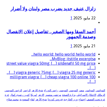
زلزال عنيف جديد يضرب مصر ولبنان ولا أضرار
22 مايو، 2025
1
أحمد السقا ومها الصغير.. تفاصيل إعلان الانفصال
وصدمة الجمهور
21 مايو، 2025
1
hello world: hello world hello world...
MyBlog: itstitle excerptsa...
street value viagra 50mg: […] sildenafil 50 mg price
[…]...
viagra generic 75mg: […] viagra 25 mg generic […]...
100 milligram viagra: […] cheap viagra 100 online
[…]...
السياسي
السياسى
مصر
السيسي
السيسى
رئيس الوزراء
شيخ الازهر
الرئيس
الرئيس السيسي
الزمالك
الاحتلال الإسرائيلي
وزارة الصحة
مرتضى منصور
الازهر
امريكا
كتب - رضوى كمال
غزة
غزة تحت القصف
اجتماع
وزير الخارجية
فيروس كورونا
شيخ الأزهر
لقاء
السعودية
محمد صلاح