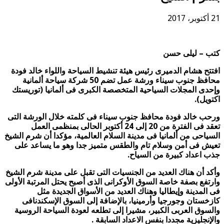
21 أكتوبر، 2017
كتب – ليلى حسن
افتتح هشام الدميرى رئيس هيئة تنشيط السياحة واللواء خالد فودة
محافظ جنوب سيناء ورشة عمل تضم 50 شركة سياحة ألمانية
وإحدى المجلات السياحية المتخصصة الكبرى فى ألمانيا (توريستك
اكتويل).
ورحب خالد فودة محافظ جنوب سيناء فى كلمته خلال الورشة التى
تعقد فى الفترة من 20 إلى 24 أكتوبر الحالى بمنظمى العمل
السياحى من ألمانيا فى مدينة السلام العالمية، مؤكدا أن شرم الشيخ
تعيش فى أمن وسلام تام والطقس متميز جدا وهو ما يساعد على
جذب اعداد كبيرة من السياح.
وأكد أن هناك العديد من الجنسيات التى تقبل على مدينة شرم الشيخ
وارتفع بصفة خاصة السوق الأوكرانى الذى أصبح يحتل المرتبة الأولى
فى المدينة وإيطاليا وهناك العديد من الأسواق الجديدة مثل
كازخستان وجورجيا وأرمينيا، بالإضافة إلى السوق الإسكندنافى
والسوق العربى الكبير، مشيرا إلى تطلعه لعودة السياحة الروسية
والإنجليزية مجددا بنفس الاعداد السابقة .