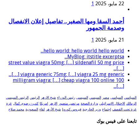
22 مايو، 2025
1
أحمد السقا ومها الصغير.. تفاصيل إعلان الانفصال
وصدمة الجمهور
21 مايو، 2025
1
hello world: hello world hello world...
MyBlog: itstitle excerptsa...
street value viagra 50mg: […] sildenafil 50 mg price
[…]...
viagra generic 75mg: […] viagra 25 mg generic […]...
100 milligram viagra: […] cheap viagra 100 online
[…]...
السياسي
السياسى
مصر
السيسي
السيسى
رئيس الوزراء
شيخ الازهر
الرئيس
الرئيس السيسي
الزمالك
الاحتلال الإسرائيلي
وزارة الصحة
مرتضى منصور
الازهر
امريكا
كتب - رضوى كمال
غزة
غزة تحت القصف
اجتماع
وزير الخارجية
فيروس كورونا
شيخ الأزهر
لقاء
السعودية
محمد صلاح
تابعنا على فيس بوك