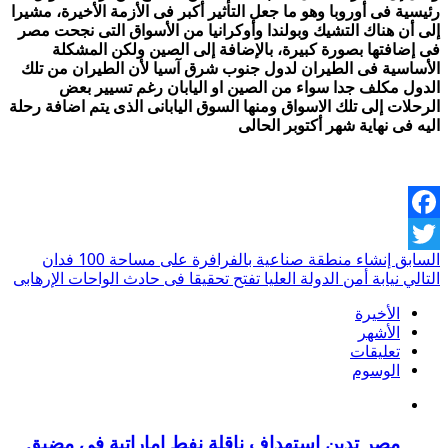
رئيسية فى أوروبا وهو ما جعل التأثير أكبر فى الأزمة الأخيرة، مشيرا
إلى أن هناك التشيك وبولندا وأوكرانيا من الأسواق التى نجحت مصر
فى إضافتها بصورة كبيرة، بالإضافة إلى الصين ولكن المشكلة
الأساسية فى الطيران لدول جنوب شرق آسيا لأن الطيران من تلك
الدول مكلف جدا سواء من الصين او اليابان رغم تسيير بعض
الرحلات إلى تلك الاسواق ومنها السوق اليابانى الذى يتم اضافة رحلة
اليه فى نهاية شهر أكتوبر الحالى
Facebook
السابق
إنشاء منطقة صناعية بالفرافرة على مساحة 100 فدان
Twitter
التالي
نيابة أمن الدولة العليا تفتح تحقيقا فى حادث الواحات الإرهابى
الأخيرة
الأشهر
تعليقات
الوسوم
مصر تدين استهداف ناقلة نفط إماراتية في مضيق