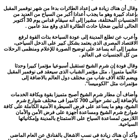
وقال أن هناك زيادة فى إعداد الطائرات بدءا من شهر نوفمبر المقبل
بإعداد كبيرة وهو ما يجذب أعدادا أكبر من السياح من العديد من
الجنسيات المختلفة، مشيرا إلى أنه سيقام قداس يوم 30 أكتوبر
الحالى لتأبين ضحايا حادث الطائرة الذى وقع منذ عامين .
وأعرب عن تطلع المدينة إلى عودة السياحة بذات القوة لرفع
الاقتصاد المصرى الذى يعتمد بشكل كبير على الدخل السياحى،
مشيرا إلى أنه يساعد على توضيح الصورة للإعلام ومنظمى الرحلات
من كل الجنسيات فى العالم .
وقال فودة إن شرم الشيخ تستقبل أسبوعيا مؤتمرا كبيرا وحدثا
عالميا متميزا ، مثل مؤتمر الشباب الذى سيعقد فى نوفمبر المقبل
ويضم ثلاثة آلاف شاب من مختلف دول العالم بالاضافة إلى
مؤتمرات مثل “الكوميسا”.
وأضاف أن مطار شرم الشيخ أصبح متميزا بقوة وبكافة الخدمات
بالإضافة إلى نشر حوالى 700 كاميرا فى مختلف شوارع شرم
الشيخ، وهو ما يساعد على فرض السيطرة الأمنية الكاملة على كافة
شوارع شرم الشيخ ومساعدة أجهزة على فرض الأمن والأمان
اللازمين لمساعدة السياح على الاستمتاع بالمدينة وإمكانياتها
السياحية.
وأكد أن هناك زيادة فى نسب الاشغال بالفنادق عن العام الماضى