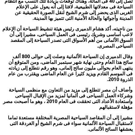
تصل إلى 40 فى المائة، وهناك توقعات بزيادة تلك النسب مع انتظام
السياحة فى معدلاتها الطبيعية، لافتا إلى أنه يعول على الإعلام
الغربى الذى يحضر إلى شرم الشيخ لنقل الصورة الحقيقية عن
المدينة وأجوائها والحالة الأمنية التى تتميز بها المدينة.
من ناحيته، أكد هشام الدميرى رئيس هيئة تنشيط السياحة أن الإعلام
لاعب أساسى وشريك رئيسى فى العمل السياحى، مشيرا إلى أن
السوق الألمانى من أهم الأسواق التى تصدر السياحة إلى المقصد
السياحى المصرى.
وقال الدميرى إن السياحة الألمانية وصلت إلى حوالى 800 ألف
سائح هذا العام وحتى نهاية شهر سبتمبر الماضى، ومن المتوقع أن
ينتهى العام بحوالى مليون سائح إلمانى، وهو رقم نتطلع إلى زيادته
فى الموسم القادم ويزيد كثيرا عن العام الماضى ويقترب من عام
الذروة 2010.
وأضاف أن مصر تتطلع إلى مزيد من التعاون مع منظمى السياحة
وشركاء العمل السياحى فى ألمانيا لمزيد من الإقبال السياحى
واستعادة الأعداد التى تحققت فى العام 2010 ، وهو ما أصبحت مصر
مؤهلة لاستقبالهم
مشيرا إلى أن المقاصد السياحية المصرية المختلفة مستعدة تماما
لاستقبال السياحة الألمانية سواء فى شرم الشيخ أو الغردقة التى
يعشقها السائح الألمانى.