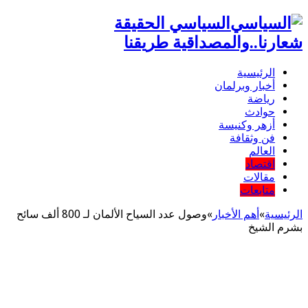
السياسي الحقيقة
شعارنا..والمصداقية طريقنا
الرئيسية
أخبار وبرلمان
رياضة
حوادث
أزهر وكنيسة
فن وثقافة
العالم
اقتصاد
مقالات
متابعات
الرئيسية
»
أهم اﻷخبار
»
وصول عدد السياح الألمان لـ 800 ألف سائح
بشرم الشيخ