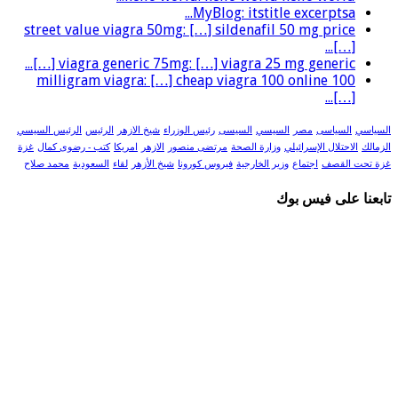
MyBlog: itstitle excerptsa...
street value viagra 50mg: […] sildenafil 50 mg price
[…]...
viagra generic 75mg: […] viagra 25 mg generic […]...
100 milligram viagra: […] cheap viagra 100 online
[…]...
السياسي
السياسى
مصر
السيسي
السيسى
رئيس الوزراء
شيخ الازهر
الرئيس
الرئيس السيسي
الزمالك
الاحتلال الإسرائيلي
وزارة الصحة
مرتضى منصور
الازهر
امريكا
كتب - رضوى كمال
غزة
غزة تحت القصف
اجتماع
وزير الخارجية
فيروس كورونا
شيخ الأزهر
لقاء
السعودية
محمد صلاح
تابعنا على فيس بوك