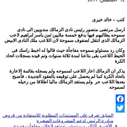
كتب – خالد خيرى
ارسل مرتضى منصور رئيس نادى الزمالك مندوبين الى نادى
سموحه يطالبهم فيها بدفع خمسة ملايين ثمن ياسر ابراهيم لاعب
الزمالك الذى انتقل لصفوف سموحة لان اللاعب ملك النادى الابيض
وكان رد مسئولو سموحه مفاجأة حيث قالوا له اخبط راسك فى
الحيط اللاعب بقى بتاعنا لمدة ثلاثة سنوات وتم قيده بسجلات اتحاد
الكرة
يذكر ان الزمالك اعار اللاعب لسموحه ولم يسجله بقائمة الاعارة
باتحاد الكرة كما لم يحصل على توقيعه بالعقود الجديدة ، فأصبح
بعدها اللاعب حر ولم يستفد الزمالك ماليا اطلاقا من رحيله
لسموحه
Facebook
السابق
تعرف علي المستندات المطلوبة للاستفادة من قروض
Twitter
مبادرة الرئيس لدعم المشروعات الصغيرة
الأخيرة
التالي
بريزنتيشن تستعد لإعلان مفاجآت جديدة