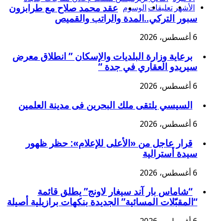
الأشهر
تعليقات
الوسوم
عقد محمد صلاح مع طرابزون
سبور التركي..المدة والراتب والقميص
6 أغسطس، 2026
برعاية وزارة البلديات والإسكان ” انطلاق معرض
سيريدو العقاري في جدة “
6 أغسطس، 2026
السيسي يلتقى ملك البحرين فى مدينة العلمين
6 أغسطس، 2026
قرار عاجل من «الأعلى للإعلام»: حظر ظهور
سيدة أسترالية
6 أغسطس، 2026
“شاماس بار آند سيغار لاونج” يطلق قائمة
“المقبّلات المسائية” الجديدة بنكهات برازيلية أصيلة