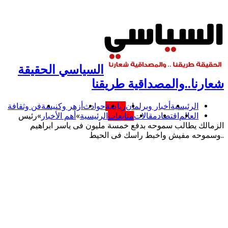
السياسي الحقيقة
شعارنا..والمصداقية طريقنا
الرئيسية
أخبار وبرلمان
رياضة
حوادث
أزهر وكنيسة
فن وثقافة
العالم
اقتصاد
مقالات
متابعات
الرئيسية
»
أهم اﻷخبار
»
رئيس
الزمالك يطالب سموحه بدفع خمسة مليون فى ياسر ابراهيم
..وسموحه مفيش واخبط راسك فى الحيط