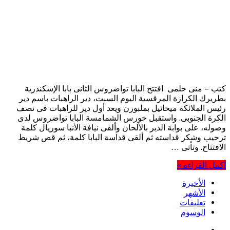
كتب – منى حلمى افتتح البابا تواضروس الثانى بابا الإسكندرية
بطريرك الكرازة المرقسية اليوم السبت، دير الراهبات باسم دير
رئيس الملائكة ميخائيل بملبورن ويعد أول دير للراهبات فى نصف
الكرة الجنوبى. واستقبل خورس الشمامسة البابا تواضروس لدى
وصوله، على بوابة الدير بالألحان وألقى نيافة الأنبا سوريال كلمة
ترحيب وشكر قداسته ثم ألقى قداسة البابا كلمة، ثم قص شريط
الافتتاح. وتأتى …
أكمل القراءة »
الأخيرة
الأشهر
تعليقات
الوسوم