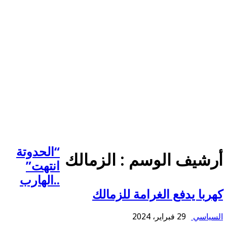
“الحدوتة
أرشيف الوسم :
الزمالك
انتهت”
..الهارب
كهربا يدفع الغرامة للزمالك
السياسي
29 فبراير، 2024