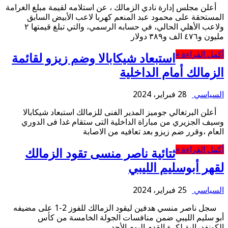
أعلن مجلس إدارة نادي الزمالك ، عن استلامه لقيمة مبلغ الغرامة
المستحقة على محمود عبد المنعم كهربا لاعب الأبيض السابق
ولاعب الأهلي الحالي، في حسابه الرسمي، والتي تبلغ قيمتها ٢
مليون و٤٧٦ الف و٣٨٩ دولار
أكمل القراءة »
استبعاد شيكابالا وضم زيزو لقائمة
الزمالك أمام الداخلية
السياسي
28 فبراير، 2024
أعلن البرتغالي جوميز المدير الفنى للزمالك استبعاد شيكابالا
وسيف الجزيري من مباراة الداخلية التى ستقام غدا فى الدوري
العام ،وقرر ضم زيزو بعد تعافيه من الاصابة
أكمل القراءة »
ثتائية ناصر منسى تقود الزمالك
لقهر أبوسليم الليبي
السياسي
25 فبراير، 2024
سجل ناصر منسي هدفين ليقود الزمالك للفوز 2-1 على مضيفه
أبو سليم الليبي ضمن منافسات الجولة الخامسة من كأس
الكونفدرالية لكرة القدم اليوم الأحد.