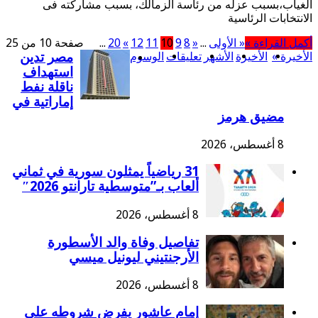
الغياب،بسبب عزله من رئاسة الزمالك، بسبب مشاركته فى
الانتخابات الرئاسية
أكمل القراءة »
« الأولى
...
«
8
9
10
11
12
»
20
...
صفحة 10 من 25
الأخيرة »
الأخيرة
الأشهر
تعليقات
الوسوم
مصر تدين
استهداف
ناقلة نفط
إماراتية في
مضيق هرمز
8 أغسطس، 2026
31 رياضياً يمثلون سورية في ثماني
ألعاب بـ”متوسطية تارانتو 2026″
8 أغسطس، 2026
تفاصيل وفاة والد الأسطورة
الأرجنتيني ليونيل ميسي
8 أغسطس، 2026
إمام عاشور يفرض شروطه على