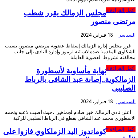
أكمل القراءة »
مجلس الزمالك يقرر شطب
مرتضى منصور
السياسي
18 فبراير، 2024
قرر مجلس إدارة الزمالك إسقاط عضوية مرتضي منصور، بسبب
الشكاوى المقدمة ضده لاسائته لرموز وإدارة النادى ،إلى جانب
مخالفته لشروط العضوية العاملة
أكمل القراءة »
نهاية مأساوية لأسطورة
الزمالكوية..إصابة عبد الشافى بالرباط
الصليبى
السياسي
18 فبراير، 2024
أعلن نادي الزمالك خبر صادم لجماهير ،حيث أصيب لاعبه ونجمه
الاسطورى محمد عبد الشافي بقطع في الرباط الصليبي للركبة
أكمل القراءة »
كوماندوز اليد الزملكاوي فازوا على