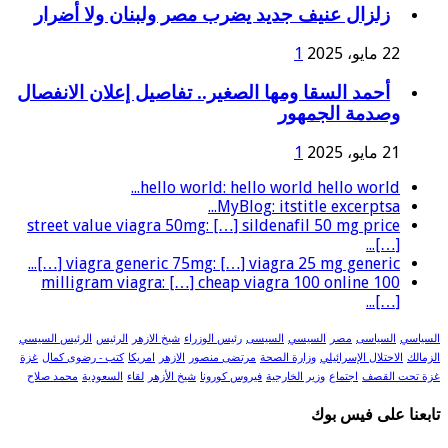
زلزال عنيف جديد يضرب مصر ولبنان ولا أضرار
22 مايو، 2025
1
أحمد السقا ومها الصغير.. تفاصيل إعلان الانفصال
وصدمة الجمهور
21 مايو، 2025
1
hello world: hello world hello world...
MyBlog: itstitle excerptsa...
street value viagra 50mg: […] sildenafil 50 mg price
[…]...
viagra generic 75mg: […] viagra 25 mg generic […]...
100 milligram viagra: […] cheap viagra 100 online
[…]...
السياسي
السياسى
مصر
السيسي
السيسى
رئيس الوزراء
شيخ الازهر
الرئيس
الرئيس السيسي
الزمالك
الاحتلال الإسرائيلي
وزارة الصحة
مرتضى منصور
الازهر
امريكا
كتب - رضوى كمال
غزة
غزة تحت القصف
اجتماع
وزير الخارجية
فيروس كورونا
شيخ الأزهر
لقاء
السعودية
محمد صلاح
تابعنا على فيس بوك