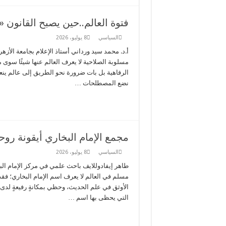
فتوة العالم..حين يصبح القانو
السياسي
8 يوليو، 2026
أ.د. محمد سيد ورداني أستاذ الإعلام بجامعة الأزه
مسلوبة الصلاحية لا يعرف العالم عنها شيئًا سوى 
الرفاهية بل بات ضرورة نحو الطريق إلى عالم ينعم 
نضع المصطلحات …
مجمع الإمام البخاري أيقونة روح
السياسي
8 يوليو، 2026
طاهر إيفادوللايف باحث علمي في مركز الإمام البخ
مسلم في العالم لا يعرف اسم الإمام البخاري؛ فقد 
الأوثق في علم الحديث، وحظي بمكانةٍ رفيعةٍ لدى
التي يحظى بها اسم …