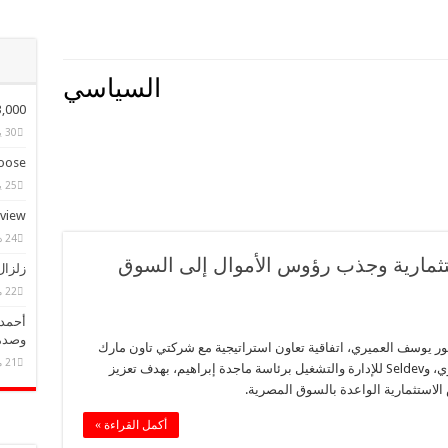
السياسي
ple Have Bought Our Theme
30 يناير، 2015
ose?
25 يناير، 2015
eview
24 ديسمبر، 2014
تثمارية وجذب رؤوس الأموال إلى السوق
زلزال
22 مايو، 2025
أحمد 
وصدم
ر يوسف العميري، اتفاقية تعاون استراتيجية مع شركتي تاون مارك
21 مايو، 2025
للتطوير العقاري برئاسة اللواء عصام الدين البديوي، وSeldev للإدارة والتشغيل برئاسة ماجدة إبراهيم، بهدف تعزيز
استثمارية الواعدة بالسوق المصرية.
أكمل القراءة »