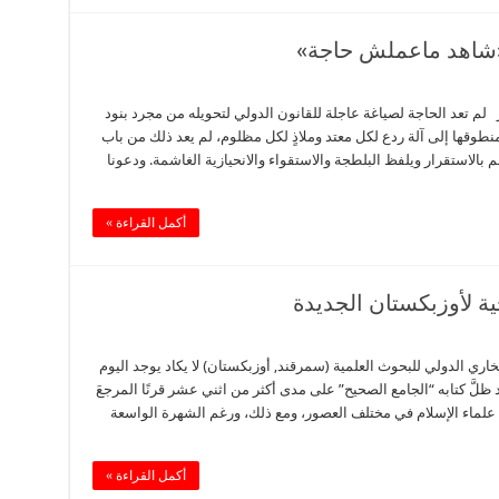
ن «شاهد ماعملش حاجة»
ر لم تعد الحاجة لصياغة عاجلة للقانون الدولي لتحويله من مجرد بنود
منطوقها إلى آلة ردع لكل معتد وملاذٍ لكل مظلوم، لم يعد ذلك من باب
بالاستقرار ويلفظ البلطجة والاستقواء والانحيازية الغاشمة. ودعونا
أكمل القراءة »
ية لأوزبكستان الجديدة
اري الدولي للبحوث العلمية (سمرقند, أوزبكستان) لا يكاد يوجد اليوم
ظلَّ كتابه “الجامع الصحيح” على مدى أكثر من اثني عشر قرنًا المرجعَ
 علماء الإسلام في مختلف العصور، ومع ذلك، ورغم الشهرة الواسعة
أكمل القراءة »