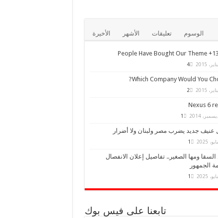
الوسوم
تعليقات
الأشهر
الأخيرة
13,000+ Peo
4
Which Company Would You Cho
2
Nexus 6 r
1
 عنيف جديد يضرب مصر ولبنان ولا أضرار
1
السقا ومها الصغير.. تفاصيل إعلان الانفصال
ة الجمهور
1
تابعنا على فيس بوك