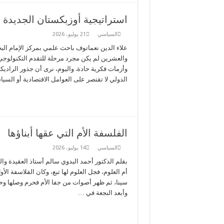
استراتيجية أوزبكستان الجديدة ف
السياسي
21 يوليو، 2026
علاء الدين نعماتوف باحث علمي بمركز الإمام البخ
والعشرين لم يكن مجرد مرحلة للتقدم التكنولوج
وأزمات فكرية حادة. واليوم، نرى أن جذور الراديكال
الدولي لا تقتصر على العوامل الاقتصادية أو ال
الفلسفة الأم التي عقها أبناؤها
السياسي
14 يوليو، 2026
بقلم الدكتور أحمد البدوي سالم أستاذ العقيدة 
أم العلوم، فجل العلوم لها تبع، وكان الفلاسفة 
سينا، ثم ظهر أصوات من جفا الأم فحرم وصلها وحرم
وأبعد النجعة في …