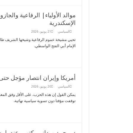
موالد الأولياء| الرفاعية والج
الإسكندرية
السياسي
21 يونيو، 2026
تحيي مشيخة عموم الرفاعية وشيخها الشريف طا
الإمام أبي الفتح الواسطي.
أمريكا وإيران انتصار مؤجل حتى
السياسي
20 يونيو، 2026
يمكن القول إن هذه الحرب، على الأقل وفق المعطيا
توقفت مؤقتا دون تسوية سياسية نهائية.
د. محمد ورداني يكتب.. عندما يص