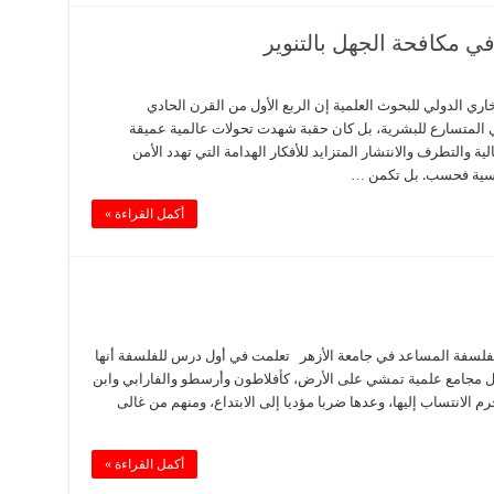
ي مكافحة الجهل بالتنوير
اري الدولي للبحوث العلمية إن الربع الأول من القرن الحادي
ي المتسارع للبشرية، بل كان حقبة شهدت تحولات عالمية عميقة
ية والتطرف والانتشار المتزايد للأفكار الهدامة التي تهدد الأمن
سياسية فحسب. بل تكمن …
أكمل القراءة »
والفلسفة المساعد في جامعة الأزهر تعلمت في أول درس للفلسفة أنها
الأول مجامع علمية تمشي على الأرض، كأفلاطون وأرسطو والفارابي وابن
 الانتساب إليها، وعدها ضربا مؤديا إلى الابتداع، ومنهم من غالى
أكمل القراءة »