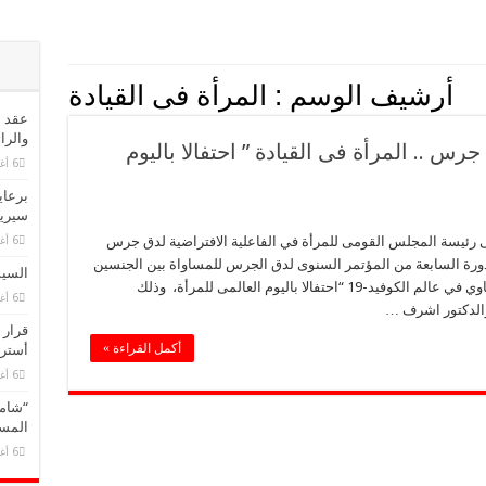
أرشيف الوسم :
المرأة فى القيادة
عقد م
والرا
س .. المرأة فى القيادة ” احتفالا باليوم
6 أغسطس، 2026
برعاي
سيريد
ئيسة المجلس القومى للمرأة في الفاعلية الافتراضية لدق جرس
6 أغسطس، 2026
دورة السابعة من المؤتمر السنوى لدق الجرس للمساواة بين الجنسين
السيس
بعنوان “المرأة في القيادة ” تحقيق مستقبل متساوي في عالم الكوفيد-19 “احتفالا باليوم العالمى للمرأة، وذلك
6 أغسطس، 2026
والدكتور اشرف …
قرار 
أكمل القراءة »
أسترا
6 أغسطس، 2026
“شاما
المسا
6 أغسطس، 2026