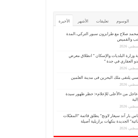
الوسوم
تعليقات
الأشهر
الأخيرة
حمد صلاح مع طرابزون سبور التركي..المدة
تب والقميص
ة وزارة البلديات والإسكان ” انطلاق معرض
و العقاري في جدة “
ي يلتقى ملك البحرين فى مدينة العلمين
عاجل من «الأعلى للإعلام»: حظر ظهور سيدة
لية
س بار آند سيغار لاونج” يطلق قائمة “المقبّلات
ئية” الجديدة بنكهات برازيلية أصيلة