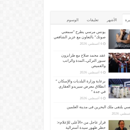
يرة
الأشهر
تعليقات
الوسوم
يونس مرسي يطرح “سمعني
صوتك” بالتعاون مع عزيز الشافعي
6 أغسطس، 2026
عقد محمد صلاح مع طرابزون
سبور التركي..المدة والراتب
والقميص
6 أغسطس، 2026
برعاية وزارة البلديات والإسكان ”
انطلاق معرض سيريدو العقاري
في جدة “
6 أغسطس، 2026
ي يلتقى ملك البحرين فى مدينة العلمين
قرار عاجل من «الأعلى للإعلام»:
حظر ظهور سيدة أسترالية