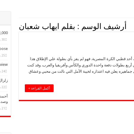
أرشيف الوسم :
بقلم ايهاب شعبان
ple Have Bought Our Theme
30 يناير، 2015
ose?
25 يناير، 2015
 أحد قطبي الكرة المصرية. فهو لم يفز بأي بطولة علي الإطلاق هذا
eview
أربع بطولات دفعة واحدة الدوري والكأس وأفريقيا والعرب. وقد كنت
جماهيره يعلن فيه اعتذاره لخيبة الأمل التي نالت من محبي وعشاق
24 ديسمبر، 2014
زلزال
22 مايو، 2025
أكمل القراءة »
أحمد 
وصدم
21 مايو، 2025