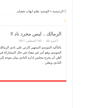
الرئيسية
»
الوسم:
بقلم ايهاب شعبان
الزمالك .. ليس مجرد ناد !!
عمرو خالد
10 أغسطس، 2017
بالتأكيد الموسم المنتهي كارثي علي نادي الزمالك
الموسم. وهو أمر غير معتاد في حال المشاركة في 
أظن أن يخرج مجلس إدارة النادي ببيان موجه إلي 
النادي. ويعلن …