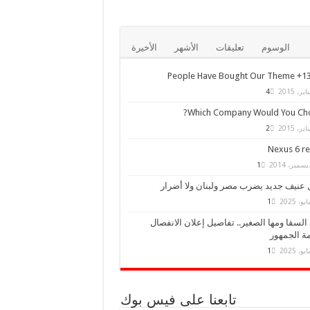
الوسوم
تعليقات
الأشهر
الأخيرة
13,000+ Peo
4
Which Company Would You Cho
2
Nexus 6 r
1
 عنيف جديد يضرب مصر ولبنان ولا أضرار
1
السقا ومها الصغير.. تفاصيل إعلان الانفصال
ة الجمهور
1
تابعنا على فيس بوك