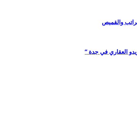
لراتب والقميص
يدو العقاري في جدة “