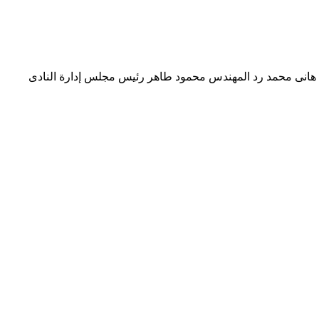
كية النادى لمقر الجزيرة و فرع الشيخ زايد .. و لم نتلق من الدولة سوي 20 مليون جنيه كتب – هانى محمد رد المهندس محمود طاهر رئيس مجلس إدارة النادى