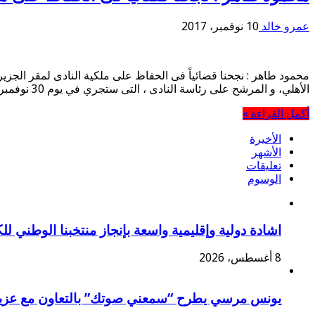
عمرو خالد
10 نوفمبر، 2017
الأهلي، و المرشح على رئاسة النادى ، التى ستجري في يوم 30 نوفمبر الجاري، على أحد المرشحين المنافسين، الذى أزعم أن أموال …
أكمل القراءة »
الأخيرة
الأشهر
تعليقات
الوسوم
اشادة دولية وإقليمية واسعة بإنجاز منتخبنا الوطني ل
8 أغسطس، 2026
يونس مرسي يطرح “سمعني صوتك” بالتعاون مع عزي