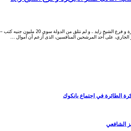
محمود طاهر : نجحنا قضائياً فى الحفاظ على مل
لكرة الطائرة في اجتماع بانكوك
ز الشافعي