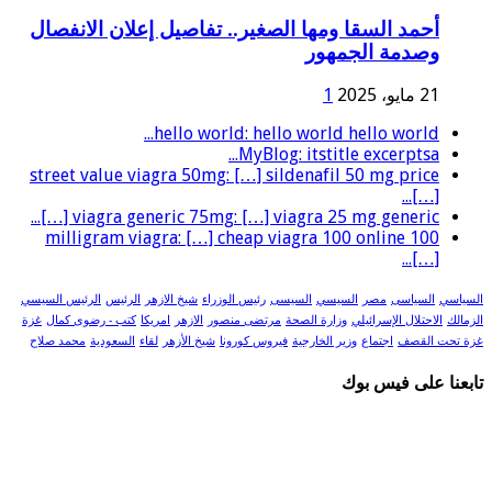
أحمد السقا ومها الصغير.. تفاصيل إعلان الانفصال
وصدمة الجمهور
21 مايو، 2025
1
hello world: hello world hello world...
MyBlog: itstitle excerptsa...
street value viagra 50mg: […] sildenafil 50 mg price
[…]...
viagra generic 75mg: […] viagra 25 mg generic […]...
100 milligram viagra: […] cheap viagra 100 online
[…]...
السياسي
السياسى
مصر
السيسي
السيسى
رئيس الوزراء
شيخ الازهر
الرئيس
الرئيس السيسي
الزمالك
الاحتلال الإسرائيلي
وزارة الصحة
مرتضى منصور
الازهر
امريكا
كتب - رضوى كمال
غزة
غزة تحت القصف
اجتماع
وزير الخارجية
فيروس كورونا
شيخ الأزهر
لقاء
السعودية
محمد صلاح
تابعنا على فيس بوك