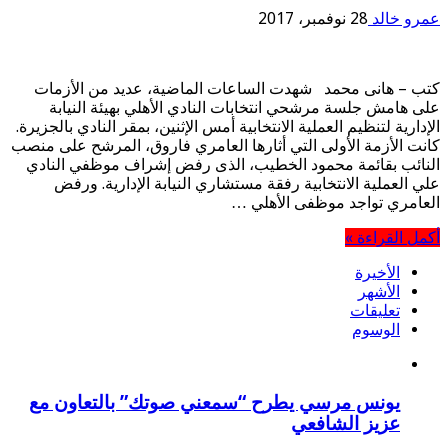
عمرو خالد
28 نوفمبر، 2017
كتب – هانى محمد شهدت الساعات الماضية، عديد من الأزمات
على هامش جلسة مرشحي انتخابات النادي الأهلي بهيئة النيابة
الإدارية لتنظيم العملية الانتخابية أمس الإثنين، بمقر النادي بالجزيرة.
كانت الأزمة الأولى التي أثارها العامري فاروق، المرشح على منصب
النائب بقائمة محمود الخطيب، الذى رفض إشراف موظفي النادي
علي العملية الانتخابية رفقة مستشاري النيابة الإدارية. ورفض
العامري تواجد موظفى الأهلي …
أكمل القراءة »
الأخيرة
الأشهر
تعليقات
الوسوم
يونس مرسي يطرح “سمعني صوتك” بالتعاون مع
عزيز الشافعي