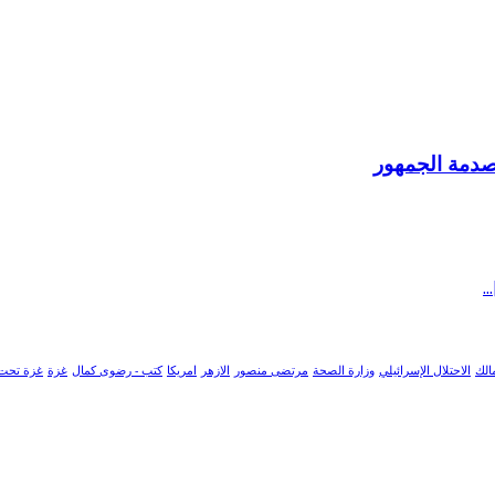
وصدمة الجمهور
الك
الاحتلال الإسرائيلي
وزارة الصحة
مرتضى منصور
الازهر
امريكا
كتب - رضوى كمال
غزة
غزة تحت