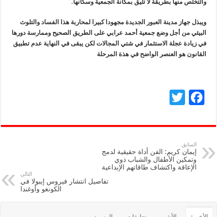
والتخلص منها بطريقة لا تليق بمكانة الجمعية وسكانها.
ويبذل جهاز مدينة العبور الجديدة مجهودا كبيرا لمحاربة هذا الفساد والتلوث
البيئي من أجل وضع جمعية أحمد عرابي على الطريق الصحيح وممارسة دورها
في زيادة عجلة الاستثمار في شتي المجالات لكن يبقى في النهاية عدم تطبيق
القانون هو العنصر الواضح في هذة المرحلة
T
F
wi
ac
tt
e
er
b
السابق
إيمان كريم: الفن أداة حقيقية لدمج
o
وتمكين الأطفال والشباب ذوي
الإعاقة واكتشاف طاقاتهم الإبداعية
o
التالي
تفاصيل انتشار فيروس إيبولا في
k
الكونغو وأوغندا
الأخيرة
الأشهر
تعليقات
الوسوم