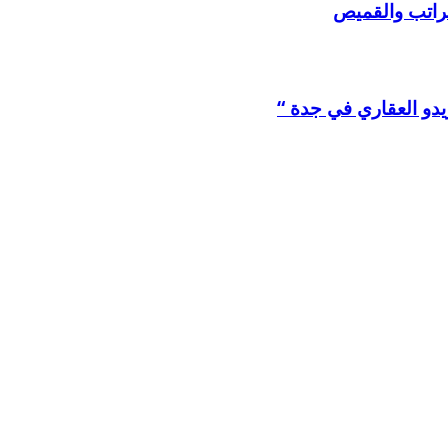
لراتب والقميص
يدو العقاري في جدة “