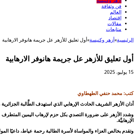
أزهر وكنيسة
فن وثقافة
العالم
اقتصاد
مقالات
متابعات
الرئيسية
»
أزهر وكنيسة
»
أول تعليق للأزهر عل جريمة هانوفر الارهابية
أول تعليق للأزهر عل جريمة هانوفر الارهابية
15 يوليو، 2025
كتب: محمد حنفي الطهطاوي
أدان الأزهر الشريف الحادث الإرهابي الذي استهدف الطَّالبة الجزائرية 
وشدد الأزهر على ضرورة التصدي بكل حزم لإرهاب اليمين المتطرف والقو
الإرهابيَّة.
وتقدم بخالص العزاء والمواساة لأسرة الطالبة رحمة عياط، داعيًا المول