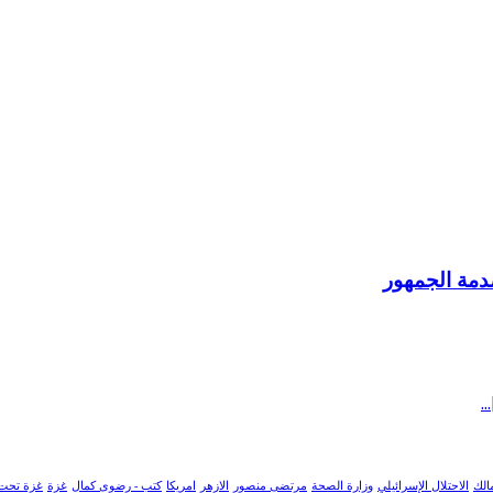
صدمة الجمهور
الك
الاحتلال الإسرائيلي
وزارة الصحة
مرتضى منصور
الازهر
امريكا
كتب - رضوى كمال
غزة
غزة تحت