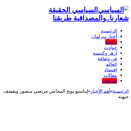
السياسي الحقيقة
شعارنا..والمصداقية طريقنا
الرئيسية
أخبار وبرلمان
رياضة
حوادث
أزهر وكنيسة
فن وثقافة
العالم
اقتصاد
مقالات
متابعات
الرئيسية
»
أهم اﻷخبار
»
إيناسيو يوبخ المحامي مرتضي منصور ويقصف
جبهته