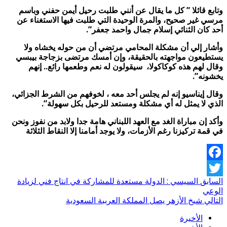
وتابع قائلا ” كل ما يقال عن أنني طلبت رحيل أيمن حفني وباسم
مرسي غير صحيح، والمرة الوحيدة التي طلبت فيها الاستغناء عن
أحد كان الثنائي إسلام جمال واحمد جعفر”.
وأشار إلي أن مشكلة المحامي مرتضي أن من حوله يخشاه ولا
يستطيعون مواجهته بالحقيقة، وإن أمسك مرتضى بزجاجة بيبسي
وقال لهم هذه كوكاكولا، سيقولون له نعم وطعمها رائع.. إنهم
يخشونه”.
وقال إيناسيو إنه لم يجلس أحد معه ، لخوفهم من الشرط الجزائي،
الذي لا يمثل له أي مشكلة ومستعد للرحيل بكل سهولة”.
وأكد إن مباراة الغد مع العهد اللبناني هامة جدا ولابد من نفوز ونحن
في قمة تركيزنا رغم الأزمات، ولا يوجد أمامنا إلا النقاط الثلاثة
Facebook
السابق
السيسي : الدولة مستعدة للمشاركة في انتاج فني لزيادة
Twitter
الوعي
التالي
شيخ الأزهر يصل المملكة العرببة السعودية
الأخيرة