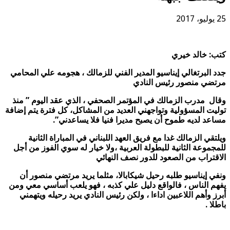
25 يوليو، 2017
كتب: خالد خيري
جدد البرتغالي إيناسيو المدير الفني للزمالك ، هجومه علي المحامي
مرتضي منصور رئيس النادي
وقال مدرب الزمالك في المؤتمر الصحفي ، الذي عقد اليوم ” منذ
توليت المسؤولية وتواجهني العديد من المشاكل، كل فترة يتم إضافة
مساعد لديه طموح أن يصبح مديرا فنيا فلا يساعدني”.
ويلتقي الزمالك غدا مع فريق العهد اللبناني في المباراة الثانية
للمجموعة الثانية للبطولة العربية ،ولا خيار له سوي الفوز من أجل
الاقتراب من الصعود للدور نصف النهائي
ونفي إيناسيو طلبه رحيل شيكابالا، مثلما يريد مرتضي منصور أن
يفهم الناس ، فالواقع دليل علي كذبه ، فهو يلعب أساسي معي ومن
أبرز وأهم اللاعبين اداءا ، ولكن رئيس النادي يريد رحيله ويتهمني
باطلا .