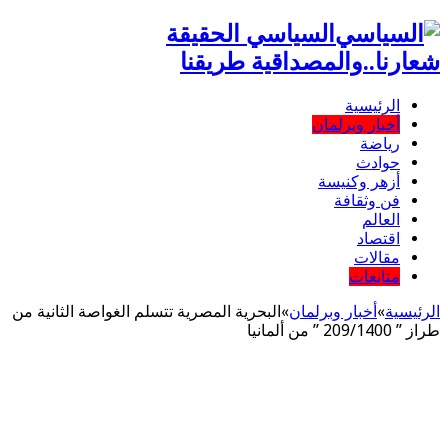
السياسي الحقيقة
شعارنا..والمصداقية طريقنا
الرئيسية
أخبار وبرلمان
رياضة
حوادث
أزهر وكنيسة
فن وثقافة
العالم
اقتصاد
مقالات
متابعات
الرئيسية
»
أخبار وبرلمان
»
البحرية المصرية تتسلم الغواصة الثانية من
طراز ” 209/1400 ” من ألمانيا