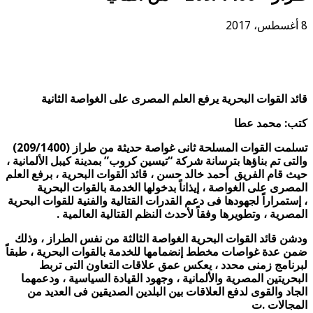
8 أغسطس، 2017
قائد القوات البحرية يرفع العلم المصرى على الغواصة الثانية
كتب: محمد عطا
تسلمت القوات المسلحة ثانى غواصة حديثة من طراز (209/1400)
والتى تم بناؤها بترسانة شركة “تيسين كروب” بمدينة كيبل الألمانية ،
حيث قام الفريق أحمد خالد حسن ، قائد القوات البحرية ، برفع العلم
المصرى على الغواصة ، إيذاناً بدخولها الخدمة بالقوات البحرية
، إستمراراً لجهودها فى دعم القدرات القتالية والفنية للقوات البحرية
المصرية ، وتطويرها وفقاً لأحدث النظم القتالية العالمية .
ودشن قائد القوات البحرية الغواصة الثالثة من نفس الطراز ، وذلك
ضمن عدة غواصات مخطط إنضمامها للخدمة بالقوات البحرية ، طبقاً
لبرنامج زمنى محدد ، يعكس عمق علاقات التعاون التى تربط
البحريتين المصرية والألمانية ، وجهود القيادة السياسية ، ودعمهما
الجاد والقوى لدفع العلاقات بين البلدين الصديقين فى العديد من
المجالات .
ت