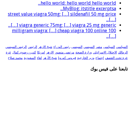
hello world: hello world hello world...
MyBlog: itstitle excerptsa...
street value viagra 50mg: […] sildenafil 50 mg price
[…]...
viagra generic 75mg: […] viagra 25 mg generic […]...
100 milligram viagra: […] cheap viagra 100 online
[…]...
السياسي
السياسى
مصر
السيسي
السيسى
رئيس الوزراء
شيخ الازهر
الرئيس
الرئيس السيسي
الزمالك
الاحتلال الإسرائيلي
وزارة الصحة
مرتضى منصور
الازهر
امريكا
كتب - رضوى كمال
غزة
غزة تحت القصف
اجتماع
وزير الخارجية
فيروس كورونا
شيخ الأزهر
لقاء
السعودية
محمد صلاح
تابعنا على فيس بوك