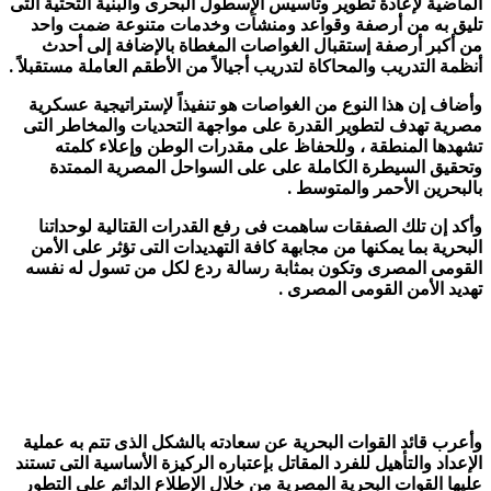
الماضية لإعادة تطوير وتأسيس الإسطول البحرى والبنية التحتية التى
تليق به من أرصفة وقواعد ومنشاَت وخدمات متنوعة ضمت واحد
من أكبر أرصفة إستقبال الغواصات المغطاة بالإضافة إلى أحدث
أنظمة التدريب والمحاكاة لتدريب أجيالاً من الأطقم العاملة مستقبلاً .
وأضاف إن هذا النوع من الغواصات هو تنفيذاً لإستراتيجية عسكرية
مصرية تهدف لتطوير القدرة على مواجهة التحديات والمخاطر التى
تشهدها المنطقة ، وللحفاظ على مقدرات الوطن وإعلاء كلمته
وتحقيق السيطرة الكاملة على على السواحل المصرية الممتدة
بالبحرين الأحمر والمتوسط .
وأكد إن تلك الصفقات ساهمت فى رفع القدرات القتالية لوحداتنا
البحرية بما يمكنها من مجابهة كافة التهديدات التى تؤثر على الأمن
القومى المصرى وتكون بمثابة رسالة ردع لكل من تسول له نفسه
تهديد الأمن القومى المصرى .
وأعرب قائد القوات البحرية عن سعادته بالشكل الذى تتم به عملية
الإعداد والتأهيل للفرد المقاتل بإعتباره الركيزة الأساسية التى تستند
عليها القوات البحرية المصرية من خلال الإطلاع الدائم على التطور