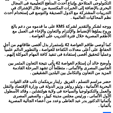
التكنولوجى المتلاحق وإتباع أحدث المناهج التعليمية فى المجال
البحرى بالإضافة إلى الخبرات المكتسبة من خلال الإشتراك فى
التدريبات المشتركة مع الدول الصديقة والتوسع فى إستخدام أحدث
نظم المحاكيات العالمية .
ووجه لشكر والتقدير لشركة KMS على ما قدموه من دعم بالغ
وروح يملؤها الإنضباط والإلتزام والتعاون والإخاء فى العمل مع
الأطقم المصرية خلال فترة التدريب على الغواصة .
كما أوصى طاقم الغواصة 42 بإستمرار بذل أقصى طاقاتهم من أجل
الحفاظ على أعلى معدلات الكفاءة للغواصة ، والتطوير الدائم علمياً
وعملياً لتحقيق أقصى إستفادة فى تنفيذ كافة المهام الموكلة إليهم .
وأوضح خالد أن إستلام الغواصة 42 يأتى نتيجة التعاون المثمر بين
الجانبين المصرى والألمانى ، متطلعاً أن تشهد المرحلة القادمة
المزيد من التعاون والتكامل بين البلدين الشقيقين .
حضر مراسم التسلم ، الفريق راينار برينكمان نائب قائد القوات
البحرية الألمانية ، وثيلو رولفز وزير الدولة فى وزارة الإقتصاد والنقل
والعمل والتكنولوجيا والسياحة فى ولاية هولتشاين ، وقائد الأسطول
الأول الألمانى ، ورئيس مجلس مدينة كييل ، والسفير المصرى
بألمانيا الدكتور بدر عبد العاطى وعدد من أعضاء الجالية المصرية
بألمانيا .