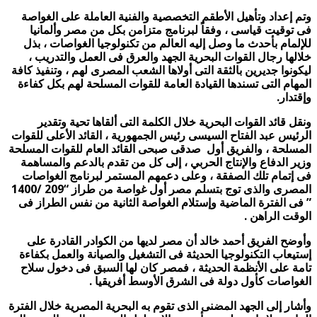
وتم إعداد وتأهيل الأطقم التخصصية والفنية العاملة على الغواصة
فى توقيت قياسى ، وفقاً لبرنامج متزامن بكل من مصر وألمانيا
للإلمام بأحدث ما وصل إليه العالم من تكنولوجيا الغواصات ، بذل
خلالها رجال القوات البحرية الجهد والعرق فى العمل والتدريب ،
ليكونوا جديرين بالثقة التى أولاها الشعب المصرى لهم ، وتنفيذ كافة
المهام التى تسندها القيادة العامة للقوات المسلحة لهم بكل كفاءة
وإقتدار.
ونقل قائد القوات البحرية خلال الكلمة التى ألقاها تحية وتقدير
الرئيس عبد الفتاح السيسى رئيس الجمهورية ، القائد الأعلى للقوات
المسلحة ، والفريق أول صدقى صبحى القائد العام للقوات المسلحة
وزير الدفاع والإنتاج الحربي ، إلى كل من تقدم بالدعم والمساهمة
فى إتمام تلك الصفقة ، وعلى دعمهم المستمر لبرنامج الغواصات
المصرى والذى توج بتسلم مصر أول غواصة من طراز “209 /1400
” فى الفترة الماضية وإستلام الغواصة الثانية من نفس الطراز فى
الوقت الراهن .
وأوضح الفريق أحمد خالد أن مصر لديها من الكوادر القادرة على
إستيعاب التكنولوجيا الحديثة فى التشغيل والصيانة والعمل بكفاءة
تامة على الأنظمة الحديثة ، فمصر كان لها السبق فى دخول سلاح
الغواصات كأول دولة فى الشرق الأوسط أفريقيا .
وأشار إلى الجهد المضنى الذى تقوم به البحرية المصرية خلال الفترة