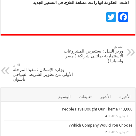
اعلنت الحكومة انها راعت مصلحة الفلاح، فى التسعير الجديد
T
F
wi
ac
tt
e
er
b
السابق
وزير النقل : يستعرض المشروعات
o
الاستثمارية بملتقى شراكة ( مصر
واسبانيا )
o
التالي
وزارة الإسكان : تنفيذ المرحلة
k
الأولى من تطوير الشريط السياحى
بأسوان
الأخيرة
الأشهر
تعليقات
الوسوم
13,000+ People Have Bought Our Theme
30 يناير، 2015
4
Which Company Would You Choose?
25 يناير، 2015
2