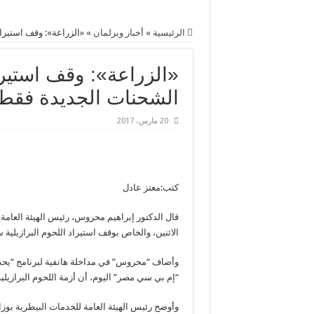
الرئيسية
»
أخبار وبرلمان
»
«الزراعة»: وقف استيرا
«الزراعة»: وقف استيرا
الشحنات الجديدة فقط
20 مارس، 2017
كتب:معتز عادل
قال الدكتور إبراهيم محروس، رئيس الهيئة العامة ل
الاثنين، والخاص بوقف استيراد اللحوم البرازيلي
وأضاف “محروس” في مداخلة هاتفية لبرنامج “يحد
“إم بي سي مصر” اليوم، أن أزمة اللحوم البرازيل
وأوضح رئيس الهيئة العامة للخدمات البيطرية بوزارة