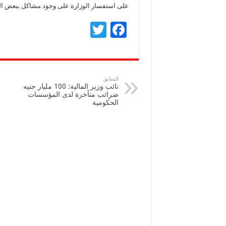
على استفسار الوزارة على وجود مشاكل ببعض الم
T
F
wi
ac
tt
e
er
b
السابق
نائب وزير المالية: 100 مليار جنيه
o
ضرائب متأخرة لدى المؤسسات
الحكومية
o
k