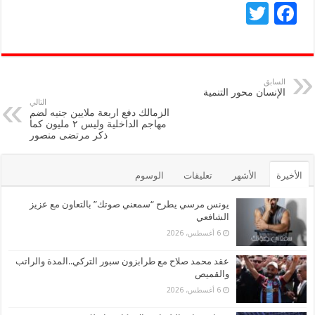
T
F
wi
ac
tt
e
er
b
السابق
الإنسان محور التنمية
o
التالي
الزمالك دفع اربعة ملايين جنيه لضم
o
مهاجم الداخلية وليس ٢ مليون كما
ذكر مرتضى منصور
k
الأخيرة
الأشهر
تعليقات
الوسوم
يونس مرسي يطرح “سمعني صوتك” بالتعاون مع عزيز
الشافعي
6 أغسطس، 2026
عقد محمد صلاح مع طرابزون سبور التركي..المدة والراتب
والقميص
6 أغسطس، 2026