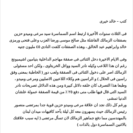
كتب – خالد خيرى
فى الثلاث سنوات الأخيرة ارتبط اسم السماسرة سيد مرعى وميدو حزين
بصفقات الزمالك الفاشلة مثل صالح موسى ورضا العزب وعلى فتحى ورمزى
خالد وابراهيم عبد الخالق ، وهذه الصفقات كلفت النادى ٤٥ مليون جنيه
وفى الايام الاخيرة دخل الثنائى فى صفقة مهاجم الداخلية بنيامين اشيمبونج
رغم ان هذا اللاعب وكيله نادر السيد ووائل الخربتاوى ، ولكن احد مسئولى
الزمالك اصر على دخول الثنائى فى الصفقة ولعب دور ( الخاطبة بمعنى وفق
راسين فى الحلال ) و الراسين هم وكلاء اللاعبين الاصليين ومرعى وميدو ،
وطبعا هذا التصرف كان خلفه دلائل كبيرة ومن هذه الدلائل تصريحات نادر
السيد التى قال فيها طلب منى دفع ٢٥ ٪ من قيمة الصفقة عمولة علشان
الدنيا تمشى
ورغم كل ذلك نجد ان علاقة مرعى وميدو حزين قوية جدا بمرتضى منصور
رئيس الزمالك حيث يسهرون معه كل ليلة بآحد كافيهات ميدان لبنان
بالمهندسين مما دفع جماهير الزمالك لان تسأل مرتضى ( ايه سبب علاقتك
بالاثنين السماسرة دول بالذات )