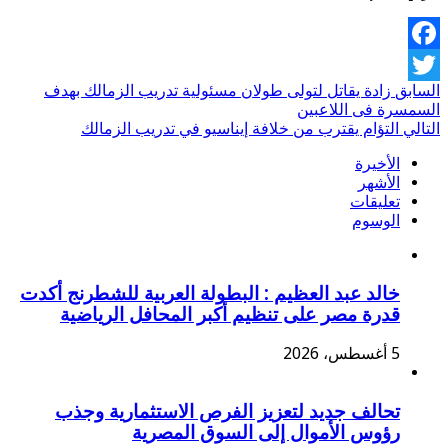
Facebook
السابق
زادة يقاتل لتولى طولان مسئولية تدريب الزمالك بهدف
Twitter
السمسرة فى اللاعبين
التالي
التؤام يقترب من خلافة إيناسيو في تدريب الزمالك
الأخيرة
الأشهر
تعليقات
الوسوم
خالد عبد العظيم : البطولة العربية للشطرنج أكدت
قدرة مصر على تنظيم أكبر المحافل الرياضية
5 أغسطس، 2026
تحالف جديد لتعزيز الفرص الاستثمارية وجذب
رؤوس الأموال إلى السوق المصرية