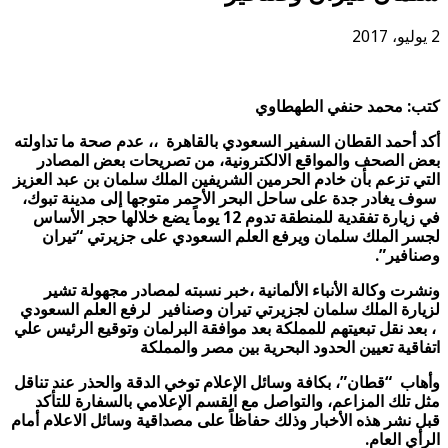
2 يوليو، 2017
كتب: محمد حنفي الطهطاوي
أكد أحمد القطان السفير السعودي بالقاهرة ،، عدم صحة ما تداولته
بعض الصحف والمواقع الالكترونية، من تصريحات بعض المصادر
التي تزعم بأن خادم الحرمين الشريفين الملك سلمان بن عبد العزيز
سوف يغادر جدة على ساحل البحر الأحمر متوجها إلى مدينة تبوك،
في زيارة تفقدية للمنطقة تدوم 12 يوماً يضع خلالها حجر الأساس
لجسر الملك سلمان ويرفع العلم السعودي على جزيرتي “تيران
وصنافير”
.
ونشرت وكالة الأنباء الألمانية ،خبر نسبته لمصادر مجهولة تشير
لزيارة الملك سلمان لجزيرتي تيران وصنافير لرفع العلم السعودي
، بعد نقل تبعيتهم للمملكة بعد موافقة البرلمان وتوقيع الرئيس علي
اتفاقية تعيين الحدود البحرية بين مصر والمملكة
وأهاب “قطان”، بكافة وسائل الإعلام توخي الدقة والحذر عند تناقل
مثل تلك المزاعم، والتواصل مع القسم الإعلامي بالسفارة للتأكد
قبل نشر هذه الأخبار وذلك حفاظاً على مصداقية وسائل الاعلام أمام
الرأي العام.