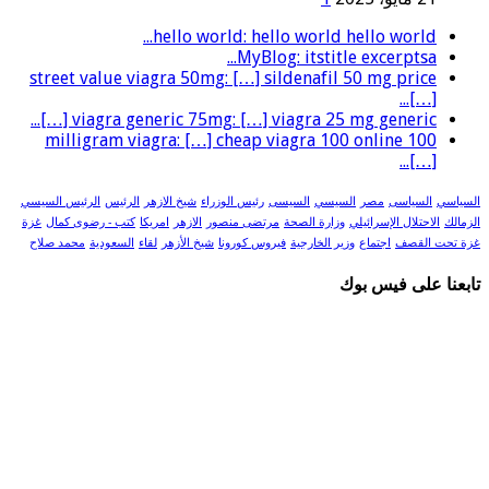
hello world: hello world hello world...
MyBlog: itstitle excerptsa...
street value viagra 50mg: […] sildenafil 50 mg price
[…]...
viagra generic 75mg: […] viagra 25 mg generic […]...
100 milligram viagra: […] cheap viagra 100 online
[…]...
السياسي
السياسى
مصر
السيسي
السيسى
رئيس الوزراء
شيخ الازهر
الرئيس
الرئيس السيسي
الزمالك
الاحتلال الإسرائيلي
وزارة الصحة
مرتضى منصور
الازهر
امريكا
كتب - رضوى كمال
غزة
غزة تحت القصف
اجتماع
وزير الخارجية
فيروس كورونا
شيخ الأزهر
لقاء
السعودية
محمد صلاح
تابعنا على فيس بوك