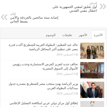
er
b
السابق
أول تعليق لمفتي الجمهورية علي
o
اعتقال مفتي القدس
التالي
o
إصابة ستة سائحين بالغردقة والأمن
يضبط الجاني
k
الأخيرة
الأشهر
تعليقات
الوسوم
خالد عبد العظيم : البطولة العربية للشطرنج أكدت قدرة
مصر على تنظيم أكبر المحافل الرياضية
5 أغسطس، 2026
تحالف جديد لتعزيز الفرص الاستثمارية وجذب رؤوس
الأموال إلى السوق المصرية
5 أغسطس، 2026
وزير الرياضة يهنئ منتخب مصر للشطرنج بتصدره جدول
ميداليات البطولة العربي
5 أغسطس، 2026
إطلاق أول مركز دولي عربي لمكافحة التضليل الإعلامي