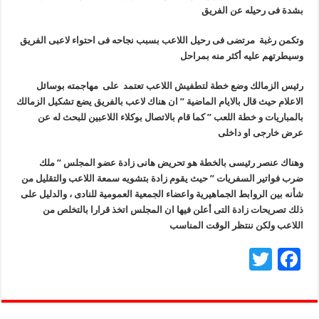
بشدة فى رحيله عن الفريق
وتكمن رغبة مرتضى فى رحيل اللاعب بسبب نجاحه فى احتواء لاعبى الفريق
وسيطرتهم عليه أكثر منه بمراحل
رئيس الزمالك وضع خطة لتطفيش اللاعب تعتمد على مهاجمته بوسائل
الاعلام حيث قال بالايام الماضية ” ان هناك لاعب بالفريق يضع تشكيل الزمالك
بالمباريات و خطة اللعب ” كما قام بالاتصال بوكلاء اللاعبين للبحث له عن
عرض خارجى او داخلى
وهناك عنصر رئيسى بالخطة هو تحريض هانى زادة عضو المجلس ” ملك
ضرب فواتير السفريات ” حيث يقوم زادة بتشويه سمعة اللاعب والتقليل من
شأنه بين الروابط الجماهيرية واعضاء الجمعية العمومية للنادى ، والدليل على
ذلك تصريحات زادة التى أعلن فيها ان المجلس اتخذ قرارا بالتخلص من
اللاعب ولكن ننتظر الوقت المناسب
T
F
wi
ac
tt
e