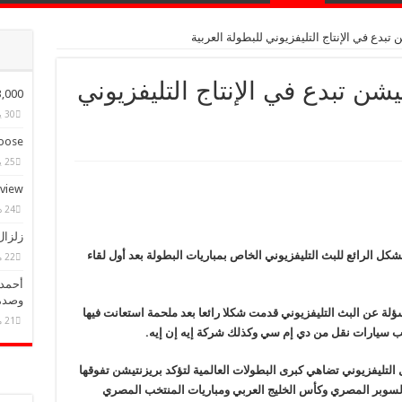
 تبدع في الإنتاج التليفزيوني للبطولة العربية
يشن تبدع في الإنتاج التليفزيوني
ple Have Bought Our Theme
30 يناير، 2015
ose?
25 يناير، 2015
eview
24 ديسمبر، 2014
زلزال
لشكل الرائع للبث التليفزيوني الخاص بمباريات البطولة بعد أول لقاء
22 مايو، 2025
أحمد 
وصدم
ة عن البث التليفزيوني قدمت شكلا رائعا بعد ملحمة استعانت فيها
21 مايو، 2025
نب سيارات نقل من دي إم سي وكذلك شركة إيه إن إيه.
لتليفزيوني تضاهي كبرى البطولات العالمية لتؤكد بريزنتيشن تفوقها
ت السوبر المصري وكأس الخليج العربي ومباريات المنتخب المصري