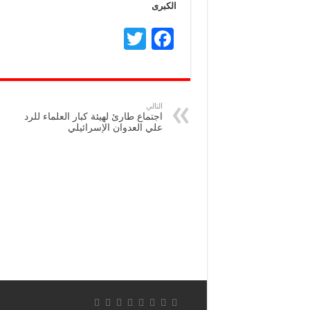
الكبرى
T
F
wi
ac
tt
e
er
b
التالي
اجتماع طارئ لهيئة كبار العلماء للرد
o
علي العدوان الإسرائيلي
o
k