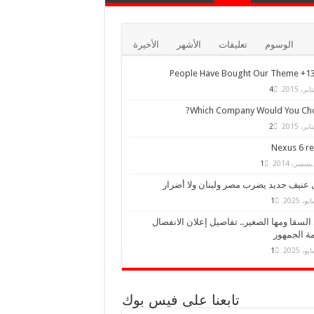
الوسوم
تعليقات
الأشهر
الأخيرة
13,000+ Peo
4
Which Company Would You Cho
2
Nexus 6 r
1
 عنيف جديد يضرب مصر ولبنان ولا أضرار
1
السقا ومها الصغير.. تفاصيل إعلان الانفصال
ة الجمهور
1
تابعنا على فيس بوك