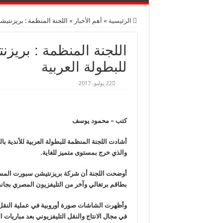
الرئيسية
»
أهم اﻷخبار
»
اللجنة المنظمة : بريزنتيشن
اللجنة المنظمة : بريزنت
للبطولة العربية
22 يوليو، 2017
كتب – محمود يوسف
أشادت اللجنة المنظمة للبطولة العربية للأندية با
والذي خرج بمستوى متميز للغاية.
أوضحت اللجنة أن شركة بريزنتيشن سبورت المسؤل
بطاقم برتغالي وآخر من التليفزيون المصري بجا
وأظهرت الشاشات صورة أوروبية في عملية النقل ا
في مجال الانتاج والنقل التليفزيوني بعد مباريا