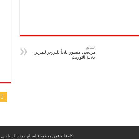
السابق
مرتضى منصور يلجأ للتزوير لتمرير
لائحة التوريث
كافة الحقوق محفوظة لصالح موقع السياسي © opyright 2026