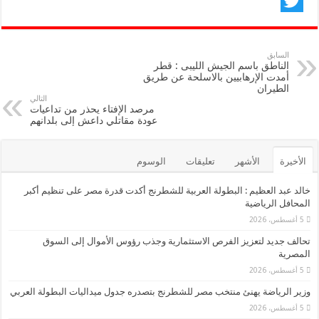
F
T
a
w
c
السابق
الناطق باسم الجيش الليبى : قطر
e
i
أمدت الإرهابيين بالاسلحة عن طريق
الطيران
b
t
التالي
مرصد الإفتاء يحذر من تداعيات
o
t
عودة مقاتلي داعش إلى بلدانهم
o
e
k
r
الأخيرة
الأشهر
تعليقات
الوسوم
خالد عبد العظيم : البطولة العربية للشطرنج أكدت قدرة مصر على تنظيم أكبر
المحافل الرياضية
5 أغسطس، 2026
تحالف جديد لتعزيز الفرص الاستثمارية وجذب رؤوس الأموال إلى السوق
المصرية
5 أغسطس، 2026
وزير الرياضة يهنئ منتخب مصر للشطرنج بتصدره جدول ميداليات البطولة العربي
5 أغسطس، 2026