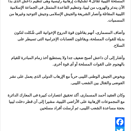
المسلحة الليبية تقاتل 4 تشكيلات إرهابية رئيسية وهى تنظيم داعش الذى بدأ
الآن يندثر والهروب من ليبيا، وتنظيم القاعدة المتمثل فى الجماعة الإسلامية
الليبية المقاتلة وأنصار الشريعة والجيش الإسلامى وجيش التوحيد وغيرها من
المسميات.
وأضاف المسمارى، أنهم يقاتلون قوة الدروع الإخوانية التى شُكلت لتكون
بديلة للقوات المسلحة، ويقاتلون العصابات الإجرامية التى تسيطر على
السلاح.
وأشار إلى أن داعش أصبح ضعيف جدا ولا يستطيع أخذ زمام المبادرة للقيام
بالهجوم على القوات المسلحة أو أى قوة أخرى.
ويخوض الجيش الوطنى الليبى حرباً مع الإرهاب الدولى الذى يعمل على نشر
الفوضى والقتال بين الشعب الليبى.
وكان العقيد أحمد المسمارى، أكد تحقيق انتصارات كبيرة فى المعارك الدائرة
مع المجموعات الإرهابية على الأراضى الليبية، مشيرا إلى أن قطر دخلت ليبيا
بحجة مساعدة الشعب الليبى، ثم أرسلت أفراد مسلحين