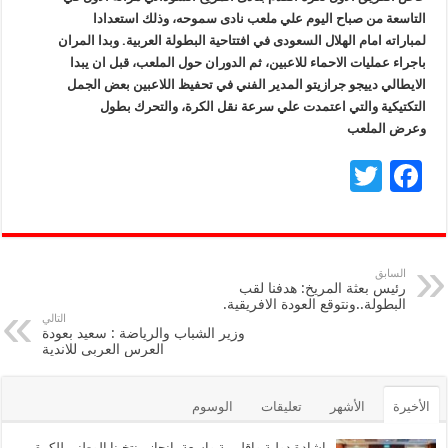
التاسعة من صباح اليوم علي ملعب نادى سموحه، وذلك استعدادا
لمباراته امام الهلال السعودى في افتتاحية البطولة العربية. وبدا المران
باجراء عمليات الاحماء للاعبين، ثم الدوران حول الملعب، قبل ان يبدا
الايطالي دييجو جرازيتو المدير الفني في تحفيظ اللاعبين بعض الجمل
التكتيكية والتي اعتمدت علي سرعة نقل الكرة، والتحرك بطول
وعرض الملعب
T
F
wi
ac
tt
e
er
b
السابق
رئيس بعثة المريخ: هدفنا لقب
o
البطولة..ونتوقع العودة الافريقية.
التالي
o
وزير الشباب والرياضة : سعيد بعودة
العرس العربى للاندية
k
الأخيرة
الأشهر
تعليقات
الوسوم
اشادة دولية وإقليمية واسعة بإنجاز منتخبنا الوطني للكرة