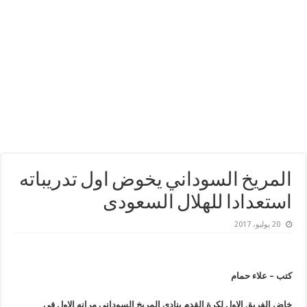
المريخ السوداني يخوض اول تدريباته
استعدادا للهلال السعودى
20 يوليو، 2017
كتب – علاء حمام
خاض الفريق الاول لكرة القدم بنادى المريخ السوداني مرانه الاول في