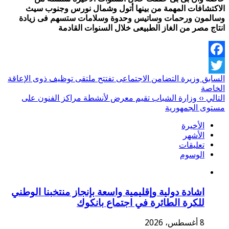
الاكتشافات المهمة من بينها أتول وشمال نورس وجنوب سيث
وسالمون ورحمات وساتيس وحدوة وسلامات ستسهم فى زيادة
انتاج مصر من الغاز الطبيعى خلال السنوات القادمة
Facebook
السابق
وزيرة التضامن الاجتماعى تفتتح ملتقى توظيف ذوى الإعاقة
Twitter
الخاصة
التالي
‹› وزارة الشباب تقيم معرض لأنشطة مراكز الفنون على
مستوى الجمهورية
الأخيرة
الأشهر
تعليقات
الوسوم
اشادة دولية وإقليمية واسعة بإنجاز منتخبنا الوطني
للكرة الطائرة في اجتماع بانكوك
8 أغسطس، 2026