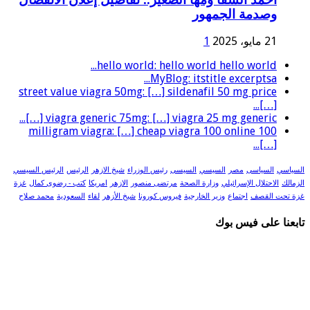
وصدمة الجمهور
21 مايو، 2025
1
hello world: hello world hello world...
MyBlog: itstitle excerptsa...
street value viagra 50mg: […] sildenafil 50 mg price
[…]...
viagra generic 75mg: […] viagra 25 mg generic […]...
100 milligram viagra: […] cheap viagra 100 online
[…]...
السياسي
السياسى
مصر
السيسي
السيسى
رئيس الوزراء
شيخ الازهر
الرئيس
الرئيس السيسي
الزمالك
الاحتلال الإسرائيلي
وزارة الصحة
مرتضى منصور
الازهر
امريكا
كتب - رضوى كمال
غزة
غزة تحت القصف
اجتماع
وزير الخارجية
فيروس كورونا
شيخ الأزهر
لقاء
السعودية
محمد صلاح
تابعنا على فيس بوك