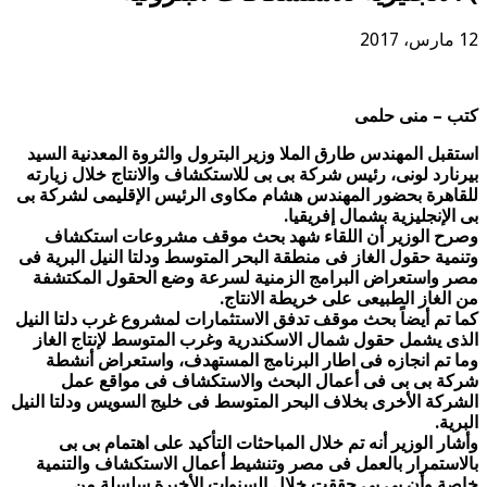
12 مارس، 2017
كتب – منى حلمى
استقبل المهندس طارق الملا وزير البترول والثروة المعدنية السيد
بيرنارد لونى، رئيس شركة بى بى للاستكشاف والانتاج خلال زيارته
للقاهرة بحضور المهندس هشام مكاوى الرئيس الإقليمى لشركة بى
بى الإنجليزية بشمال إفريقيا.
وصرح الوزير أن اللقاء شهد بحث موقف مشروعات استكشاف
وتنمية حقول الغاز فى منطقة البحر المتوسط ودلتا النيل البرية فى
مصر واستعراض البرامج الزمنية لسرعة وضع الحقول المكتشفة
من الغاز الطبيعى على خريطة الانتاج.
كما تم أيضاً بحث موقف تدفق الاستثمارات لمشروع غرب دلتا النيل
الذى يشمل حقول شمال الاسكندرية وغرب المتوسط لإنتاج الغاز
وما تم انجازه فى اطار البرنامج المستهدف، واستعراض أنشطة
شركة بى بى فى أعمال البحث والاستكشاف فى مواقع عمل
الشركة الأخرى بخلاف البحر المتوسط فى خليج السويس ودلتا النيل
البرية.
وأشار الوزير أنه تم خلال المباحثات التأكيد على اهتمام بى بى
بالاستمرار بالعمل فى مصر وتنشيط أعمال الاستكشاف والتنمية
خاصة وأن بى بى حققت خلال السنوات الأخيرة سلسلة من