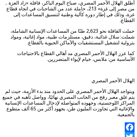
أطلق الهلال الأحمر المصري، صباح اليوم الباكر، قافلة «زاد العزة ..
من مصر إلى غزة» 213، حاملة عدد من الشاحنات في اتجاه قطاع
غزة، وذلك في إطار دوره كآلية وطنية لتنسيق المساعدات إلى
القطاع.
حملت القافلة نحو 2,623 طنًا من المساعدات الإنسانية الشاملة،
شملت: سلال غذائية، دقيق، مستلزمات طبية، مواد إغاثية، ومواد
بترولية لتشغيل المستشفيات والأماكن الحيوية بالقطاع.
كما عزز الهلال الأحمر المصري مد أهالي القطاع بالاحتياجات
الأساسية من: ملابس، خيام لإيواء المتضررين.
الهلال الأحمر المصري
ويتواجد الهلال الأحمر المصري على الحدود منذ بدء الأزمة، حيث لم
يتم غلق معبر رفح من الجانب المصري نهائيًا، وواصل تأهبه في جميع
المراكز اللوجستية، وجهوده المتواصلة لإدخال المساعدات الإنسانية
والإغاثية التي تجاوزت المليون طن، بجهود أكثر من 65 ألف متطوع
بالجمعية.
Facebook