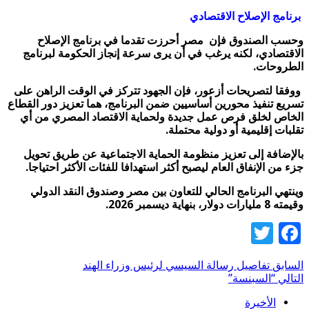
برنامج الإصلاح الاقتصادي
وحسب الصندوق فإن مصر أحرزت تقدما في برنامج الإصلاح
الاقتصادي، لكنه يرغب في أن يرى سرعة إنجاز الحكومة لبرنامج
الطروحات.
ووفقا لتصريحات أزعور، فإن الجهود تتركز في الوقت الراهن على
تسريع تنفيذ محورين أساسيين ضمن البرنامج، هما تعزيز دور القطاع
الخاص لخلق فرص عمل جديدة ولحماية الاقتصاد المصري من أي
تقلبات إقليمية أو دولية محتملة.
بالإضافة إلى تعزيز منظومة الحماية الاجتماعية عن طريق تحويل
جزء من الإنفاق العام ليصبح أكثر استهدافا للفئات الأكثر احتياجا.
وينتهي البرنامج الحالي للتعاون بين مصر وصندوق النقد الدولي
وقيمته 8 مليارات دولار، بنهاية ديسمبر 2026.
Twitter
Facebook
السابق
تفاصيل رسالة السيسي لرئيس وزراء الهند
التالي
“السبنسة”
الأخيرة