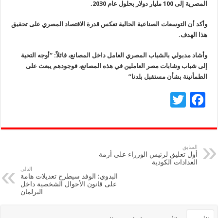
المصرية إلى 100 مليار دولار بحلول عام 2030.
وأكد أن التوسعات الصناعية الحالية تعكس قدرة الاقتصاد المصري على تحقيق
هذا الهدف.
وأشاد مدبولي بالشباب المصري العامل داخل المصانع، قائلاً: “أوجه التحية
إلى شباب وشابات مصر العاملين في هذه المصانع، فوجودهم يبعث على
الطمأنينة بشأن مستقبل بلدنا”
T
F
wi
ac
tt
e
er
b
السابق
أول تعليق لرئيس الوزراء على أزمة
o
العدادات الكودية
التالي
o
البدوي: الوفد سيطرح تعديلات هامة
على قانون الأحوال الشخصية داخل
k
البرلمان