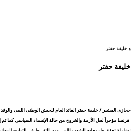
 خليفة حفتر
خليفة حفتر
حجازى المشير / خليفة حفتر القائد العام للجيش الوطنى الليبى والوفد ا
ت فرنسا مؤخراً لحل الأزمة والخروج من حالة الإنسداد السياسى كما تم
سية شاملة تحقق طموحات الشعب الليبى دون التفريط فى الثوابت الوطنية