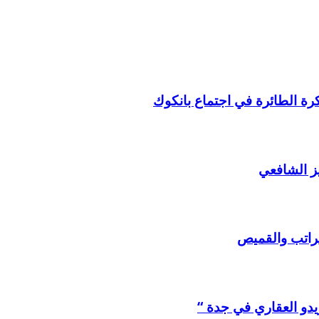
لكرة الطائرة في اجتماع بانكوك
ز الشافعي
لراتب والقميص
يدو العقاري في جدة “