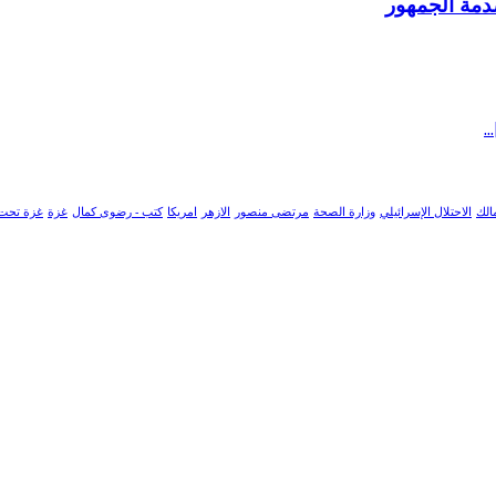
صدمة الجمهور
الك
الاحتلال الإسرائيلي
وزارة الصحة
مرتضى منصور
الازهر
امريكا
كتب - رضوى كمال
غزة
غزة تحت