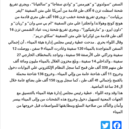
السفن “سولدوي” و “هيرمس” و “وادي سفاجا” و “سالفيانا” ، ويجري تفريغ
شحنة اسفلت تزن 6 آلاف طن قادمة من أمريكا علي متن السفينة “ايفر
بريليانت” ، ويجري تفريغ شحنة خشب تزن 106 ألف طن متري قادمة من
هونج كونج وهولاندا وانجلترا علي متن السفينة “ام بي سي وان” و “ريان” و
“داون ايرو ، و “مارشيكورا” ، ويجري تفريغ شحنة زيت عباد الشمس تزن 16
ألف طن قادمة من اوكرانيا علي متن السفينة “سكاي دريم”.
وقال اللواء بحري . مدحت عطية رئيس مجلس إدارة هيئة الميناء ، أن إجمالي
السفن المتواجدة بالميناء 120 سفينة وغادرت الميناء 9 سفن ، ووصلت 12
سفينة وتراكي على الأرصفة 50 سفينة ، وتواجد بالمخطاف الخارجي 27
سفينة ، والداخلي 14 سفينة ، وبلغ مخزون الغلال بالميناء مليون ومائة ألف
طن منهم 330 ألف طن قمح كما سجل النظام الإلكتروني علي البوابات دخول
وخروج 11 ألف شاحنة عامة من وإلي الميناء ، وخروج 136 شاحنة محملة
بالقمح بإجمالي 41 ألف طن ، كما سجل ورود 150 ألف طن بضائع عامة خلال
ال 24 ساعة الماضية.
هذا وقد وجه اللواء . عطية رئيس مجلس إدارة هيئة الميناء بالتنسيق مع
الجهات المعنية لتسهيل دخول وخروج هذه الشحنات من وإلى الميناء بيسر
وأمان والتأكد من صلاحية السلع ومطابقتها للمواصفات قبل خروجها من
الميناء
T
F