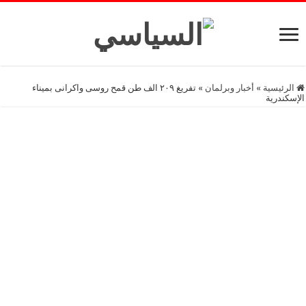
الرئيسية
»
أخبار وبرلمان
»
تفريغ ٢٠٩ الف طن قمح روسى واكرانى بميناء
الإسكندرية