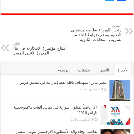
wi
ac
tt
e
er
b
السابق
رئيس الوزراء يطالب مسئولى
o
التعليم بوضع ضوابط للحد من
تسريب امتحانات الثانوية
o
التالي
أفتتاح مؤتمر ( الابتكارية فى بناء
k
المدن ) الاثنين المقبل
الأخيرة
الأشهر
تعليقات
الوسوم
مصر تدين استهداف ناقلة نفط إماراتية في مضيق هرمز
8 أغسطس، 2026
31 رياضياً يمثلون سورية في ثماني ألعاب بـ”متوسطية
تارانتو 2026″
8 أغسطس، 2026
تفاصيل وفاة والد الأسطورة الأرجنتيني ليونيل ميسي