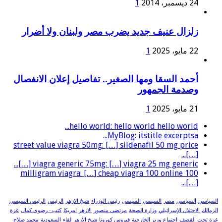
24 ديسمبر، 2014
1
زلزال عنيف جديد يضرب مصر ولبنان ولا أضرار
22 مايو، 2025
1
أحمد السقا ومها الصغير.. تفاصيل إعلان الانفصال
وصدمة الجمهور
21 مايو، 2025
1
hello world: hello world hello world...
MyBlog: itstitle excerptsa...
street value viagra 50mg: […] sildenafil 50 mg price
[…]...
viagra generic 75mg: […] viagra 25 mg generic […]...
100 milligram viagra: […] cheap viagra 100 online
[…]...
السياسي
السياسى
مصر
السيسي
السيسى
رئيس الوزراء
شيخ الازهر
الرئيس
الرئيس السيسي
الزمالك
الاحتلال الإسرائيلي
وزارة الصحة
مرتضى منصور
الازهر
امريكا
كتب - رضوى كمال
غزة
غزة تحت القصف
اجتماع
وزير الخارجية
فيروس كورونا
شيخ الأزهر
لقاء
السعودية
محمد صلاح