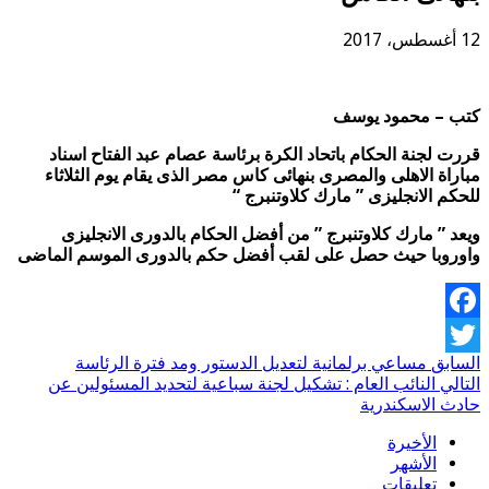
12 أغسطس، 2017
كتب – محمود يوسف
قررت لجنة الحكام باتحاد الكرة برئاسة عصام عبد الفتاح اسناد
مباراة الاهلى والمصرى بنهائى كاس مصر الذى يقام يوم الثلاثاء
للحكم الانجليزى ” مارك كلاوتنبرج “
ويعد ” مارك كلاوتنبرج ” من أفضل الحكام بالدورى الانجليزى
واوروبا حيث حصل على لقب أفضل حكم بالدورى الموسم الماضى
Facebook
السابق
مساعي برلمانية لتعديل الدستور ومد فترة الرئاسة
Twitter
التالي
النائب العام : تشكيل لجنة سباعية لتحديد المسئولين عن
حادث الاسكندرية
الأخيرة
الأشهر
تعليقات