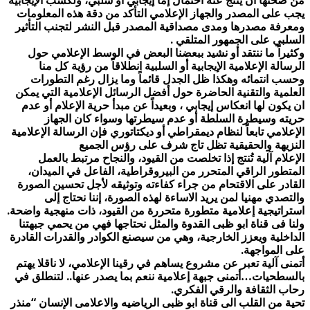
من صحتها أن ينتج عنه احتمال إما إيجابي أو سلبي، ولكسب الإيجابية
يجب على المصدر والجهاز الإعلامي التأكد من دقة هذه المعلومات
ومعرفة مصدرها ومدى مصداقية المصدر قبل النشر لتجنب التأثير
السلبي على الجمهور المتلقي .
وكثيراً ما ننتقد أو نشيد ببعضنا البعض في الوسط الإعلامي حول
الرسالة الإعلامية الإيجابية أو السلبية انطلاقاً من رؤية كل منا
وحسب انتمائه وهكذا ظل الجدل قائماً وما يزال رغم التطورات
العلمية والتقنية الحاضرة حول أفضل الرسائل الإعلامية التي يمكن
ان يكون لها انعكاس إيجابي ، وبعيداً عن مبدأ حرية الإعلام أو عدم
حريته وسيطرة السلطة أو عدم سيطرتها وسواء كان الجهاز
الإعلامي تابعاً لنظام ديمقراطي أو ديكتاتوري فإن الرسالة الإعلامية
النزيهة والحقيقية تظل تاج شرف على رؤس الجميع
الإعلام آلية تُنتج إذا تخلصت من القيود، والنجاح مرتبط بالعمل
المتطور الراقي المتحرر من البيروقراطية، الفاعل في الميدان،
القادر على الاقتحام من جراء كفاءته وتوثيقه لأجل تحسين الصورة
والتصدي مهنيا لمن يريد الاساءة لهذه الصورة، إننا نحتاج إلى
استراتيجية إعلامية متطورة متحررة من القيود، ذات منهجية واضحة.
ولنا فى قناة ابو ظبى القدوة والمثل نحتاجها فهي من يحمي جبهتنا
الداخلية ويعزز الخارجية، وهي من سيصنع الكوادر والقدرات القادرة
على المواجهة.
أتمنى آلية تعبر عن مشروع يساهم في رقينا الإعلامي، لا ناقلا يهتم
بالسطحيات…أتمنى جبهة إعلامية ننعم بما يصدر عنها.. لتنطلق في
رحاب الثقافة والرقي الفكري.
تحية من القلب الى قناة ابو ظبى الرياضيه والاعلامى الإنسان “منذر