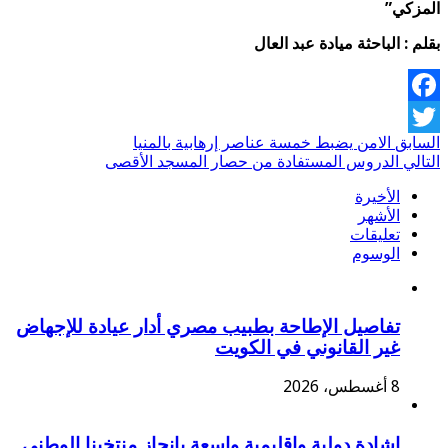
المزكي”
بقلم : الباحثة ميادة عبد العال
Facebook
السابق
الامن يضبط خمسة عناصر إرهابية بالمنيا
Twitter
التالي
الدروس المستفادة من حصار المسجد الأقصى
الأخيرة
الأشهر
تعليقات
الوسوم
تفاصيل الإطاحة بطبيب مصري أدار عيادة للإجهاض
غير القانوني في الكويت
8 أغسطس، 2026
اشادة دولية وإقليمية واسعة بإنجاز منتخبنا الوطني