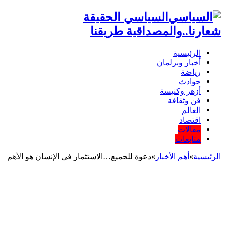
السياسي الحقيقة
شعارنا..والمصداقية طريقنا
الرئيسية
أخبار وبرلمان
رياضة
حوادث
أزهر وكنيسة
فن وثقافة
العالم
اقتصاد
مقالات
متابعات
الرئيسية
»
أهم اﻷخبار
»
دعوة للجميع…الاستثمار فى الإنسان هو الأهم