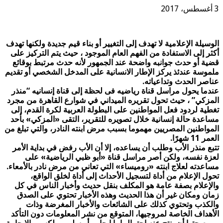
3 أغسطس، 2017
الوسيلة الإعلامية لا تهدف إلى التغيير أو بناء قيم جديدة ولكنها تهدف
أكثر إلى الاستفادة من الفهم العام الموجود ، حيث يتم التركيز على
قضية أو حدث جوانبه واضحة عند الجمهور لأنه حدث مرتبط بوقائع
ملموسة عندئذ يركز الإطار الانسانية على المدخل الشخصي أو تقديم
عناصر الحدث وتداعياته.
عندما يحول مراسل قناة رياضيه فى لحظة إلى قناة إنسانيه “منذر
المزكي” ، حيث تحول تقريره الميداني في شوارع القاهرة من مجرد
تغطية لردود فعل المواطنين على البطولة العربية لكرة القدم، إلى
مساعدة حالة إنسانية خلال تصويره للتقرير، التقى «المزكي» بأحد
المواطنين المصريين مهموما بسبب مرض ابنته النادر، والتي تبلغ من
العمر 11 شهرًا.
تتبع منذر الأب وطلب أن يساعده، إلا أن الأب رفض في بداية الأمر
لعزة نفسه، ولكن أصر مراسل قناة «أبو ظبي الرياضية» على
مساعدته لعلاج ابنته «روميساء» التي تعاني من مرض نادر بالأمعاء.
تحول الإعلام من أداة لتسجيل الأحداث إلى أداة لخلق الواقع،
والإعلام بصفة عامة هو المكلف بنقل حديث وأخبار الناس في كل
زمان ومكان غير أن هذا الحديث وهذه الأخبار تحتوي على الصدق
والكذب وتحتوي كذلك على الشائعات والأخبار المغرضة وذات
الأهداف الخاصة لمروجيها، المتوقع من نشر المعلومات دون التأكد