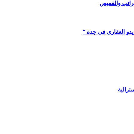
لراتب والقميص
يدو العقاري في جدة “
ترالية