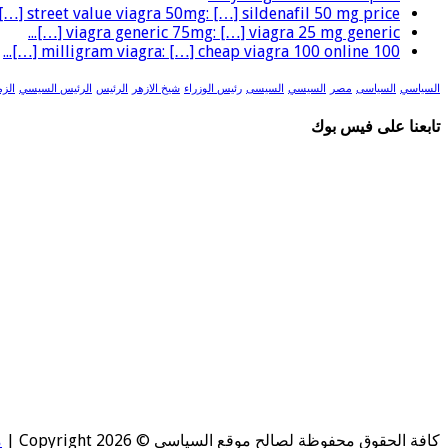
street value viagra 50mg: […] sildenafil 50 mg price […]...
viagra generic 75mg: […] viagra 25 mg generic […]...
100 milligram viagra: […] cheap viagra 100 online […]...
السياسي
السياسى
مصر
السيسي
السيسى
رئيس الوزراء
شيخ الازهر
الرئيس
الرئيس السيسي
الزم
تابعنا على فيس بوك
كافة الحقوق محفوظة لصالح موقع السياسي © Copyright 2026 |
م