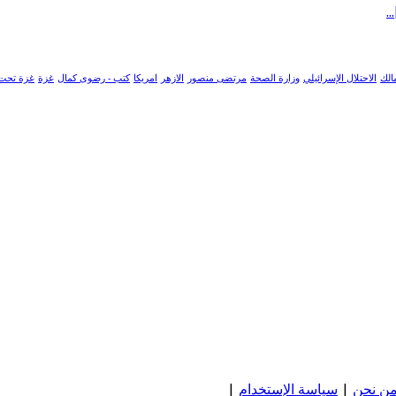
الك
الاحتلال الإسرائيلي
وزارة الصحة
مرتضى منصور
الازهر
امريكا
كتب - رضوى كمال
غزة
غزة تحت
ن نحن
|
سياسة الإستخدام
|