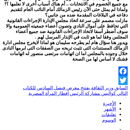
مع جميع الخصوم في الانتخابات .. أم هناك أسباب أخرى لا نعلمها ؟!
ولماذا لم يمثل حتى الآن رئيس الزمالك أمام النائب العام لتقديم
دفاعه في البلاغات المقدمة ضده من جانبي؟
مازلت مصمم على سرعة اتخاذ مجلس الإدارة الإجراءات القانونية
التي تحافظ على أموال النادي وتصون أعضاء جمعيته العمومية والا
سوف أضطر أسفا لاتخاذ الإجراءات القانونية ضد جميع أعضاء
المجلس وفقا لما هو ثابت في الإنذار المرسل لهم .
ويدور هنا سؤال هام لم يطرحه سليمان هو لماذا لايخرج مجلس ادارة
الزمالك المستندات التى تثبت تربحه من الصفقات التى ابرمها النادى
خلال وجوده بالمجلس اما ان اتهامات مرتضى منصور له اتهامات
فشنك لا اساس لها من الصحة
Facebook
السابق
وزير الثقافة يفتتح معرض فيصل السادس للكتاب
Twitter
التالي
كواليس مشاركة الرئيس إفطار المرأة المصرية
الأخيرة
الأشهر
تعليقات
الوسوم