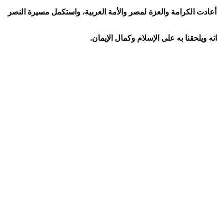
سبق مبارك هو أحد رجال القوات المسلحة الذين دافعوا عن مصرنا الحبيبة في حرب السادس من أكتوبر عام 1973م التي أعادت الكرامة والعزة لمصر والأمة العربية، واستكمل مسيرة النصر
ه ويلحقنا به على الإسلام وكمال الإيمان.