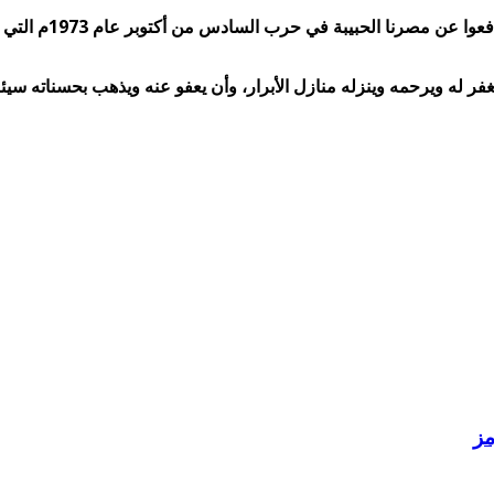
وأكد أن الرئيس الأ
فر له ويرحمه وينزله منازل الأبرار، وأن يعفو عنه ويذهب بحسناته سيئات
مز