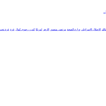
الك
الاحتلال الإسرائيلي
وزارة الصحة
مرتضى منصور
الازهر
امريكا
كتب - رضوى كمال
غزة
غزة تحت