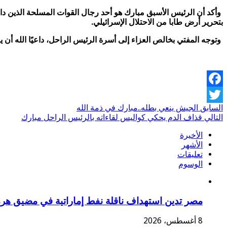
بتحرير أرض طابا من الاحتلال الإسرائيلي.
وتوجه المفتي بخالص العزاء إلى أسرة الرئيس الراحل، داعيًا الله أن يغ
Facebook
السابق
الجيش ينعي بطله..مبارك في ذمة الله
Twitter
التالي
قذاف الدم يحكي كواليس لقاءاته بالرئيس الراحل مبارك
الأخيرة
الأشهر
تعليقات
الوسوم
مصر تدين استهداف ناقلة نفط إماراتية في مضيق هر
8 أغسطس، 2026