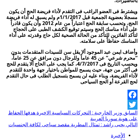
بالتأشيرات.
ويشترط فى العضو الراغب فى التقدم لأداء فريضة الحج أن يكون
مسجلا بعضوية الجمعية قبل 1/1/2017م ولم يسبق له أداء فريضة
الحج، وتحسب سابقة الحج اعتباراً من عام 2012 وأن يكون قادراً
على أداء مناسك الحج وسيتم توقيع الكشف الطبى على الحجاج
لتأكد الفائزين للتأكد من الحالة الصحية لكل حاج وقدرته على أداء
المناسك حفاظاً على سلامته.
وأضاف ايمن عبد الموجود ألا يقل سن للسيدات المتقدمات بدون
“محرم شرعي” عن 45 عاماً وللرجال دون مرافق عن 25 عاماً،
ويحسب التاريخ فى 4/7/2017، كما يجب على الحاج ألا يتقدم للحج
فى أكثر من جهة، حيث يسمح للمواطن باختيار جهة واحدة للتقدم
لأداء الفريضة، وبناء عليه لن يسمح بتسجيل الطلب فى حال التقدم
لحج القرعة أو الحج السياحى
Facebook
السابق
وزير الخارجية : التحركات السياسية الاخيرة هدفها الحفاظ
Twitter
على هوية سوريا العربية
التالي
يحيى راشد : تمثال المطرية مقصد سياحى لكافة الجنسيات
الأخيرة