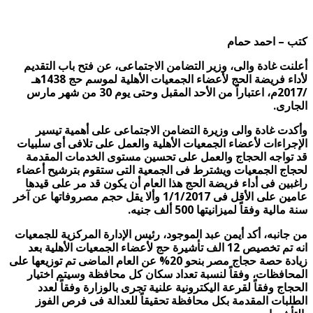
كتب – احمد حمام
أعلنت غادة والى، وزير التضامن الاجتماعى، عن فتح باب التقديم
لأداء فريضة الحج لأعضاء الجمعيات الأهلية لموسم حج 1438هـ
/2017م، اعتباراً من الأحد المقبل وحتى يوم 30 من شهر مارس
الجارى.
وأكدت غادة والى وزيرة التضامن الاجتماعى على أهمية تيسير
الإجراءات لأعضاء الجمعيات الأهلية والعمل على تلافى أى سلبيات
قد تواجه الحجاج والعمل على تحسين مستوى الخدمات المقدمة
لحجاج الجمعيات ويشترط فى الجمعية التى ستقوم بترشيح أعضاء
راغبين فى أداء فريضة الحج هذا العام أن يكون قد مر على قيدها
عامين على الأقل فى 1/1/2017 وألا يقل حجم مصروفاتها عن آخر
سنة مالية وفقاً لميزانيتها 500 ألف جنيه.
من جانبه، أكد أيمن عبد الموجود، رئيس الإدارة المركزية للجمعيات
انه تم تخصيص 12 الف تأشيرة حج لأعضاء الجمعيات الأهلية بعد
زيادة حصة حجاج مصر بنحو 20% عن العام الماضى تم توزيعها على
المحافظات، وفقاً لنسبة تعداد سكان كل محافظة وسيتم اختيار
الحجاج وفقاً لقرعة اليكترونية علنية تجرى بالوزارة وفقاً لعدد
الطلبات المقدمة بكل محافظة تحقيقاً للعدالة فى فرص الفوز