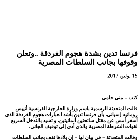
فرنسا تدين بشدة هجوم الغردقة ..وتعلن
وقوفها بجانب السلطات المصرية
15 يوليو، 2017
كتب – منى حلمى
قالت المتحدثة الرسمية باسم وزارة الخارجية الفرنسية أنييس
روماتيه-إسبانى، بأن فرنسا تدين بأشد العبارات هجوم الغردقة الذى
أسفر أمس عن مقتل سائحتين ألمانيتين، و تشيد بالتدخل السريع
لقوات الشرطة المصرية والذى أدى إلى توقيف الجانى.
وقالت المتحدثة – فى بيان لها – إن بلادها تقف بجانب السلطات