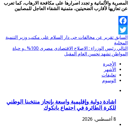
المصرية والألمانية و تجدد اصرارها على مكافحة الارهاب، كما تعرب
عن تعازيها لأقارب الضحيتين، متمنية الشفاء العاجل للمصابين
Facebook
السابق
تقرير عن مخالفات حى دار السلام على مكتب وزير التنمية
Twitter
المحلية
التالي
رئيس الوزراء : الاصلاح الاقتصادى مصرى 100% ..و حياة
المواطن تشهد تحسن العام المقبل
الأخيرة
الأشهر
تعليقات
الوسوم
اشادة دولية وإقليمية واسعة بإنجاز منتخبنا الوطني
للكرة الطائرة في اجتماع بانكوك
8 أغسطس، 2026