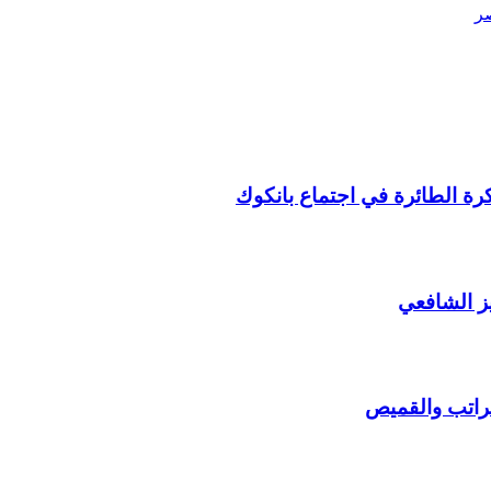
صر
لكرة الطائرة في اجتماع بانكوك
ز الشافعي
لراتب والقميص