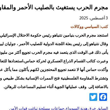
مجرم الحرب يستغيث بالصليب الأحمر والمقا
3 أغسطس، 2025
كتب: السياسي ووكالات
استنجد مجرم الحرب بنيامين نتنياهو رئيس حكومة الاحتلال الإسرائيل
وقال نتنياهو إلى رئيس بعثة اللجنة الدولية للصليب الأحمر ، جوليان
يأتى ذلك فى الوقت الذى يتعمد فيه مجرم الحرب تجويع أكثر من مليو
وعبرت كتائب القسام الذراع العسكري لحركة حماس،استعدادها للتعامل 
وأكدت حماس أنها
لا نتعمد تجويع المحتجزين لكنهم يأكلون مما يأكل
وتشترط المقاومة الفلسطينية فتح الممرات الإنسانية بشكل طبيعي ود
بالاضافة إلى وقف عملياتها الجوية أثناء تسليم المساعدات للرهائن.
Twitter
Facebook
السابق
خرق هدنة السويداء..جماعات مسلحة تباغت قوات الأمن