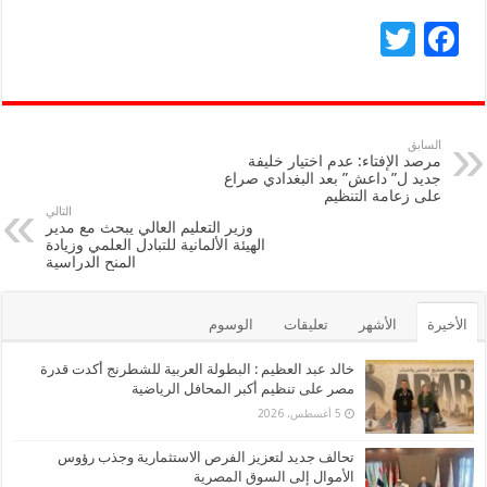
T
F
wi
ac
tt
e
er
b
السابق
مرصد الإفتاء: عدم اختيار خليفة
o
جديد ل” داعش” بعد البغدادي صراع
على زعامة التنظيم
o
التالي
وزير التعليم العالي يبحث مع مدير
k
الهيئة الألمانية للتبادل العلمي وزيادة
المنح الدراسية
الأخيرة
الأشهر
تعليقات
الوسوم
خالد عبد العظيم : البطولة العربية للشطرنج أكدت قدرة
مصر على تنظيم أكبر المحافل الرياضية
5 أغسطس، 2026
تحالف جديد لتعزيز الفرص الاستثمارية وجذب رؤوس
الأموال إلى السوق المصرية