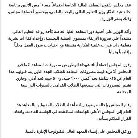
عقد مجلس شئون المعاهد العالية الخاصة اجتماعاً مساء أمس الاثنين برئاسة
خالد عبد الغفّار وزير التعليم العالي والبحث العلمى، وبحضور أعضاء المجلس،
وذلك بمقر الوزارة.
وأكد الوزير على أهمية دور المعاهد العليا الخاصة كأحد روافد التعليم العالي،
مشدداً علي ضرورة الارتقاء بمستوي العملية التعليمية، وإعداد كفاءات بشرية
متعلمة ذات قدرات علمية ابتكارية متسقة مع احتياجات سوق العمل محلياً
وإقليمياً ودولياً.
وقرر المجلس إعفاء أبناء شهداء الوطن من مصروفات المعاهد. كما قرر
المجلس ألا تزيد قيمة مصروفات المعاهد للطلاب الجدد الذين يتم قبولهم هذا
العام عن ١٥٪‏ شاملة بحد أقصي ٢٠٠٠ جنيه، و٥٠٠ جنيه كحد أدني، وجاري
تقييم المصروفات التى سيدفعها الطلاب القدامى بالسنوات الدراسية
المختلفة.
وقام المجلس بإحالة موضوع زيادة أعداد الطلاب المقبولين بالمعاهد هذا
العام إلي المجلس الأعلى للجامعات لمناقشته فى الجلسة القادمة، واتخاذ
القرار الملائم بشأنه.
ووافق المجلس على إنشاء المعهد العالى لتكنولوجيا الإدارة بالمنيا.