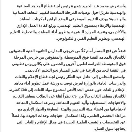
واستعرض محمد عبد الحميد شعيرة رئيس لجنة قطاع المعاهد الصناعية
والهندسية تقريرًا حول توصيات المرحلة السادسة لتقييم المعاهد الصناعية
والهندسية؛ بهدف التقييم الموضوعي للوضع الراهن لمكونات المعاهد
الهندسية والارتقاء بمستوي التعليم الهندسي، ورفع كفاءة العمل الإداري
والأكاديمى، وتنمية الموارد البشرية، وتطوير أداء المعاهد، والتخطيط للتعليم
الهندسي، وتطوير التعليم الفني والتكنولوجي.
فضلاً عن فتح المسار أمام كلًا من خريجي المدارس الثانوية الفنية للمتفوقين
للالتحاق بالمعاهد الفنية فوق المتوسطة، والمتفوقين من خريجي المرحلة
فوق المتوسطة للدراسة لعامين آخرين والحصول علي بكالوريوس تطبيقي
في التقنية للحد من الرغبة في تغيير المسار نحو التعليم الأكاديمى.
واستمع المجلس إلى عادل عبد الغفّار رئيس لجنة قطاع الإعلام واللغات
والدراسات العامة، بالوزارة لعرض توصيات ورشة عمل تطوير أداء معاهد
الإعلام واللغات حول خفض الحد الأدني لمجموع مواد اللغات إلى ٥٥٪‏ كشرط
للالتحاق بمعاهد اللغات بدلاً من ٦٠٪‏ نظراً لقلة عدد الطلاب بمعاهد اللغات،
والاحتياجات المستقبلية وآلية التقييم للمعاهد، وسرعة استكمال المعاهد
لاحتياجاتها من أعضاء هيئة التدريس والهيئة المعاونة والجهاز الإداري مع
مراعاة التخصص العلمى، وكذا استكمال احتياجات وحدات الجودة بها، فضلاً
عن التخصصات والشعب العلمية الجديدة في مجال الإعلام واللغات التي
يحتاجها سوق العمل.