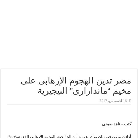
مصر تدين الهجوم الإرهابى على
مخيم “ماندارارى” النيجيرية
16 أغسطس، 2017
كتب – ناهد صبحى
أدانت مصر، فى بيان صادر عن وزارة الخارجية، الهجوم الإرهابى الذى نفذته 3