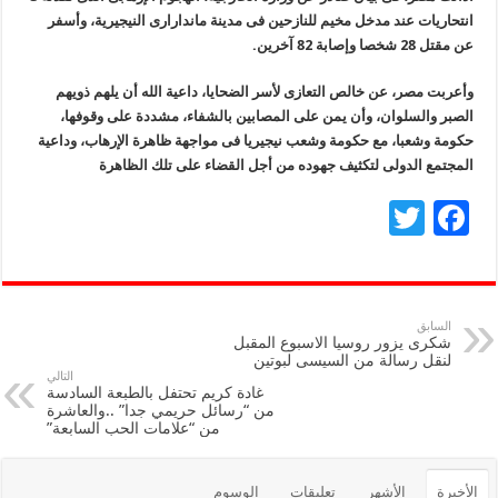
انتحاريات عند مدخل مخيم للنازحين فى مدينة ماندارارى النيجيرية، وأسفر
عن مقتل 28 شخصا وإصابة 82 آخرين.
وأعربت مصر، عن خالص التعازى لأسر الضحايا، داعية الله أن يلهم ذويهم
الصبر والسلوان، وأن يمن على المصابين بالشفاء، مشددة على وقوفها،
حكومة وشعبا، مع حكومة وشعب نيجيريا فى مواجهة ظاهرة الإرهاب، وداعية
المجتمع الدولى لتكثيف جهوده من أجل القضاء على تلك الظاهرة
T
F
wi
ac
tt
e
er
b
السابق
شكرى يزور روسيا الاسبوع المقبل
o
لنقل رسالة من السيسى لبوتين
التالي
o
غادة كريم تحتفل بالطبعة السادسة
من “رسائل حريمي جدا” ..والعاشرة
k
من “علامات الحب السابعة”
الأخيرة
الأشهر
تعليقات
الوسوم