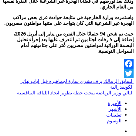
 بعد تورطهم في قضايا الهجرة غير الشرعية خلال الفترة نفسها
لعام الجاري.
تمرت وزارة الخارجية في متابعة حوادث غرق بعض مراكب
رة غير الشرعية التي كان يتواجد على متنها مواطنون مصريون.
حيث تم شحن 94 جثمانًا خلال الفترة من يناير إلى أبريل 2026،
إضافة إلى 5 رفات لجثامين تم التعرف عليها بعد إجراء تحليل
مة الوراثية لمواطنين مصريين عُثر على جثامينهم أمام
احل التونسية.
Faceb
بق
الزمالك يزف بشرى سارة لجماهيره قبل إياب نهائي
Twit
نفدرالية
لي
وزير الرياضة يبحث خطة تطوير اتحاد اللياقة التنافسية
الأخيرة
الأشهر
تعليقات
الوسوم