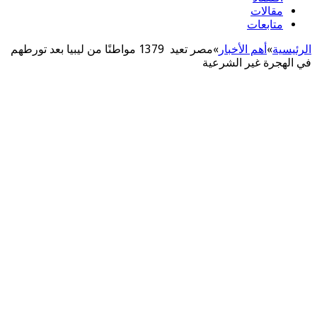
مقالات
متابعات
يسية
»
أهم اﻷخبار
»
‏مصر تعيد 1379 مواطنًا من ليبيا بعد تورطهم
لهجرة غير الشرعية