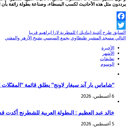
يرددون مثل هذه الأحاديث لكسب البسطاء، وصناعة بطولة زائفة بأن ا
Facebook
السابق
طرح أغنية (بناديك ) للمطربة لارا ابراهيم قريبا
Twitter
التالي
مسجد المشير طنطاوي يجمع السيسي بشيخ الأزهر والمفتي
الأخيرة
الأشهر
تعليقات
الوسوم
“شاماس بار آند سيغار لاونج” يطلق قائمة “المقبّلات ا
6 أغسطس، 2026
خالد عبد العظيم : البطولة العربية للشطرنج أكدت ق
5 أغسطس، 2026