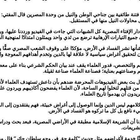
ث فتنة طائفية بين جناحي الوطن والنيل من وحدة المصرين قال المفتي:
 محاولات النيل منها في المستقبل.
إفتاء المصرية كل الشبهات التي جاءت في الفيديو ورددنا عليها، وبينا 
جميع التيارات الإرهابية ترضع من ثدي واحد ويمثلون امتدادًا لمنهجية ال
من شأنها نشر الفساد في الأرض، مؤكدًا على وقوف الشعب المصري صفًّا و
 لتحقيق أغراض سياسية لا علاقة لها بالدين وتخدم أهدافهم المعوجة وا
لم والتخصص، فدور العلماء يقف عند بيان الحكم الشرعي بناء على معط
 وصناعتهم بعناية؛ فصناعة العلماء صناعة ثقيلة.
بث بعض الفيديوهات المحرضة ضدهم بأن داعش تستهدف العلماء لأنهم 
 من قتلهم لتخلوا لهم الساحة، لأن العلماء يفضحون أكاذيبهم ويردون 
يدون أن يهدموا تاريخ العلماء.
امهم ليس الدين وإنما الوصول إلى أغراض خبيثة، فهم يفتقدون إلى المن
شيء نافع بل كل ما تركوه هو الفساد في الأرض.
ا أن الشريعة الإسلامية مطبقة في الأراضي المصرية، فبعد بحث ودراسة 
تشريعات.
ئًا خدمة لأغراضهم مثل حديث “كلمة حق في وجه سلطان جائر” قال مفت