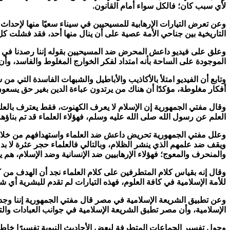
لأي سبب كان؛ فالكل سواء أمام القانون.
وعن تعرض التيارات الإرهابية للمسيحيين في سيناء سعيًا منها لإحدا
التاريخية بين جناحي الأمة عصية على أن ينال منها أحد، فقد فشلت كل
وعلق على فيديو داعش المحرض ضد المسيحيين بقوله إننا رصدنا في دار ال
الموجودة على الساحة بأنه امتداد لفكر الخوارج المغلوط والفاسد، وأن 
وتابع أن الفيديو امتلأ بالأكاذيب والأباطيل والشبهات الفاسدة التي 
أفكار مغلوطة، مؤكدًا أن هناك من يرتدون عباءة الدين بغير حق يسعون
وقال مفتي الجمهورية إن الإسلام لا يعرف الكهنوت، فقط يعترف بالع
العلم عن رسول الله صلى الله عليه وسلم، فهؤلاء العلماء قد تم بناؤهم
وعلل مفتي الجمهورية تحريض داعش ضد العلماء واستهدافهم من خلال 
ويقف ضد علمهم الذي ينشر الظلام، وبالتالي فالعلماء حجر عثرة لا بد
والمنحرف والمعوج؛ فهؤلاء الإرهابيين ضد الإنسانية وضد الإسلام، هم ير
وقال إنه بقياس كلام المتطرفين على كلام العلماء نجد أن الهدف من كل
للأمة الإسلامية في كافة العلوم، فهذه التيارات لم تقدم للبشرية أي 
وعن تطبيق الشريعة الإسلامية في مصر قال مفتي الجمهورية إننا وجدن
الإسلامية، وأن مصر تطبق الشريعة الإسلامية في جوانب العبادات وال
وحول تفسير الجماعات المتطرفة لبعض الأحاديث النبوية تفسيرًا خاط