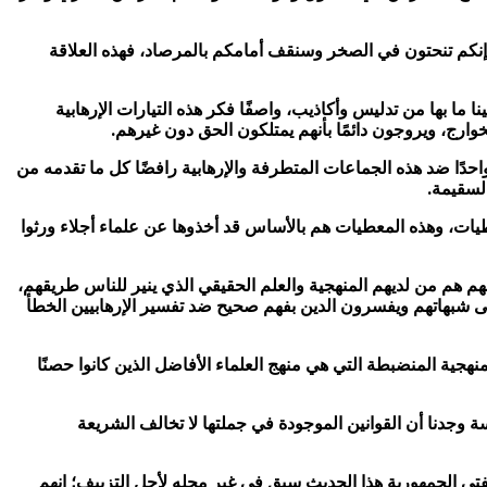
 إنكم تنحتون في الصخر وسنقف أمامكم بالمرصاد، فهذه العلاقة
ما بها من تدليس وأكاذيب، واصفًا فكر هذه التيارات الإرهابية
خوارج، ويروجون دائمًا بأنهم يمتلكون الحق دون غيرهم.
احدًا ضد هذه الجماعات المتطرفة والإرهابية رافضًا كل ما تقدمه من
لسقيمة.
يات، وهذه المعطيات هم بالأساس قد أخذوها عن علماء أجلاء ورثوا
هم من لديهم المنهجية والعلم الحقيقي الذي ينير للناس طريقهم،
على شبهاتهم ويفسرون الدين بفهم صحيح ضد تفسير الإرهابيين الخطأ
هجية المنضبطة التي هي منهج العلماء الأفاضل الذين كانوا حصنًا
وجدنا أن القوانين الموجودة في جملتها لا تخالف الشريعة
ي الجمهورية هذا الحديث سيق في غير محله لأجل التزييف؛ إنهم