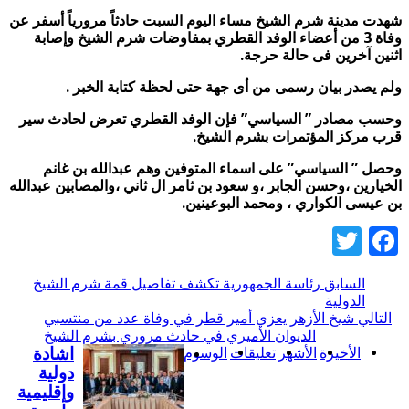
شهدت مدينة شرم الشيخ مساء اليوم السبت حادثاً مرورياً أسفر عن
وفاة 3 من أعضاء الوفد القطري بمفاوضات شرم الشيخ وإصابة
اثنين آخرين فى حالة حرجة.
ولم يصدر بيان رسمى من أى جهة حتى لحظة كتابة الخبر .
وحسب مصادر ” السياسي” فإن الوفد القطري تعرض لحادث سير
قرب مركز المؤتمرات بشرم الشيخ.
وحصل ” السياسي” على اسماء المتوفين وهم عبدالله بن غانم
الخيارين ،وحسن الجابر ،و سعود بن ثامر ال ثاني ،والمصابين عبدالله
بن عيسى الكواري ، ومحمد البوعينين.
Twitter
Facebook
السابق
رئاسة الجمهورية تكشف تفاصيل قمة شرم الشيخ
الدولية
التالي
شيخ الأزهر يعزي أمير قطر في وفاة عدد من منتسبي
الديوان الأميري في حادث مروري بشرم الشيخ
الأخيرة
الأشهر
تعليقات
الوسوم
اشادة
دولية
وإقليمية