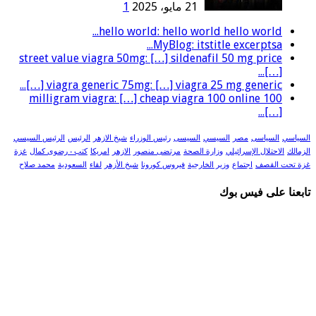
21 مايو، 2025
1
hello world: hello world hello world...
MyBlog: itstitle excerptsa...
street value viagra 50mg: […] sildenafil 50 mg price
[…]...
viagra generic 75mg: […] viagra 25 mg generic […]...
100 milligram viagra: […] cheap viagra 100 online
[…]...
السياسي
السياسى
مصر
السيسي
السيسى
رئيس الوزراء
شيخ الازهر
الرئيس
الرئيس السيسي
الزمالك
الاحتلال الإسرائيلي
وزارة الصحة
مرتضى منصور
الازهر
امريكا
كتب - رضوى كمال
غزة
غزة تحت القصف
اجتماع
وزير الخارجية
فيروس كورونا
شيخ الأزهر
لقاء
السعودية
محمد صلاح
تابعنا على فيس بوك