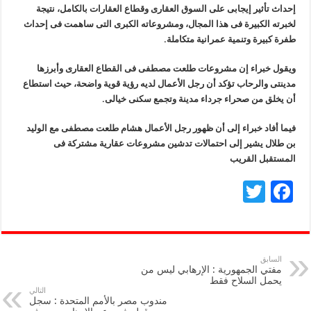
إحداث تأثير إيجابى على السوق العقارى وقطاع العقارات بالكامل، نتيجة
لخبرته الكبيرة فى هذا المجال، ومشروعاته الكبرى التى ساهمت فى إحداث
طفرة كبيرة وتنمية عمرانية متكاملة.
ويقول خبراء إن مشروعات طلعت مصطفى فى القطاع العقارى وأبرزها
مدينتى والرحاب تؤكد أن رجل الأعمال لديه رؤية قوية واضحة، حيث استطاع
أن يخلق من صحراء جرداء مدينة وتجمع سكنى خيالى.
فيما أفاد خبراء إلى أن ظهور رجل الأعمال هشام طلعت مصطفى مع الوليد
بن طلال يشير إلى احتمالات تدشين مشروعات عقارية مشتركة فى
المستقبل القريب
T
F
wi
ac
tt
e
er
b
السابق
مفتي الجمهورية : الإرهابي ليس من
o
يحمل السلاح فقط
التالي
o
مندوب مصر بالأمم المتحدة : سجل