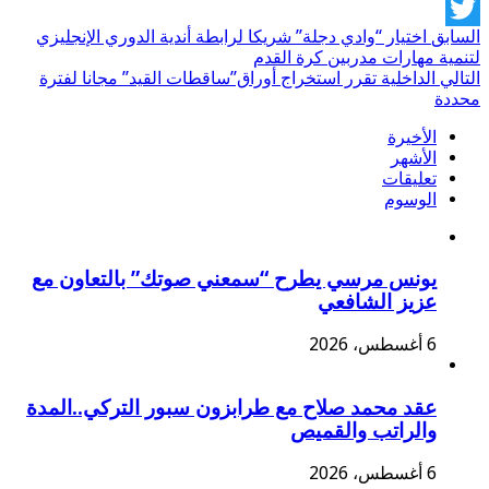
Facebook
السابق
اختيار “وادي دجلة” شريكا لرابطة أندية الدوري الإنجليزي
Twitter
لتنمية مهارات مدربين كرة القدم
التالي
الداخلية تقرر استخراج أوراق”ساقطات القيد” مجانا لفترة
محددة
الأخيرة
الأشهر
تعليقات
الوسوم
يونس مرسي يطرح “سمعني صوتك” بالتعاون مع
عزيز الشافعي
6 أغسطس، 2026
عقد محمد صلاح مع طرابزون سبور التركي..المدة
والراتب والقميص
6 أغسطس، 2026