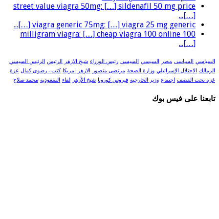
street value viagra 50mg: […] sildenafil 50 mg price
[…]...
viagra generic 75mg: […] viagra 25 mg generic […]...
100 milligram viagra: […] cheap viagra 100 online
[…]...
السياسي
السياسى
مصر
السيسي
السيسى
رئيس الوزراء
شيخ الازهر
الرئيس
الرئيس السيسي
الزمالك
الاحتلال الإسرائيلي
وزارة الصحة
مرتضى منصور
الازهر
امريكا
كتب - رضوى كمال
غزة
غزة تحت القصف
اجتماع
وزير الخارجية
فيروس كورونا
شيخ الأزهر
لقاء
السعودية
محمد صلاح
تابعنا على فيس بوك