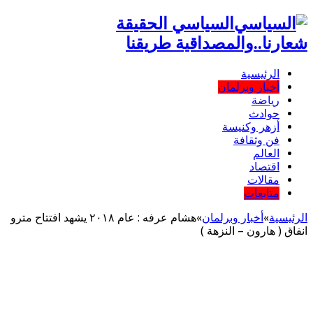
السياسي الحقيقة
شعارنا..والمصداقية طريقنا
الرئيسية
أخبار وبرلمان
رياضة
حوادث
أزهر وكنيسة
فن وثقافة
العالم
اقتصاد
مقالات
متابعات
الرئيسية
»
أخبار وبرلمان
»
هشام عرفه : عام ٢٠١٨ يشهد افتتاح مترو
انفاق ( هارون – النزهة )