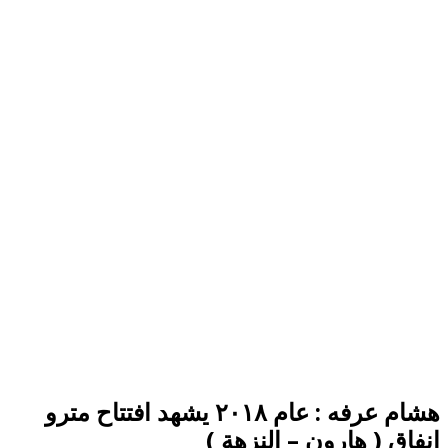
هشام عرفه : عام ٢٠١٨ يشهد افتتاح مترو
انفاق ( هارون – النزهة )